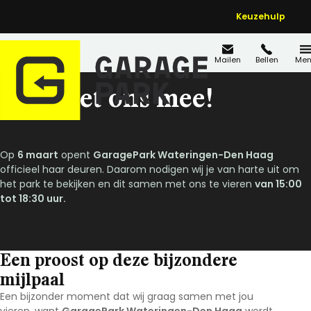
Keuzehulp
Mailen
Bellen
Men
Vier met ons mee!
Op
6 maart
opent
GaragePark Wateringen-Den Haag
officieel haar deuren. Daarom nodigen wij je van harte uit om
het park te bekijken en dit samen met ons te vieren
van 15:00
tot 18:30 uur.
Een proost op deze bijzondere
mijlpaal
Een bijzonder moment dat wij graag samen met jou