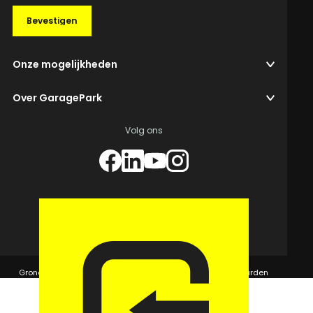
Bevestigen
Onze mogelijkheden
Over GaragePark
Volg ons
© 2026 GaragePark.
Grondposities
365Beheer & GaragePark
Algemene voorwaarden