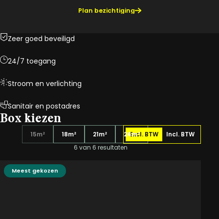
Plan bezichtiging
Zeer goed beveiligd
24/7 toegang
Stroom en verlichting
Sanitair en postadres
Box kiezen
15m²
18m²
21m²
24m²
Excl. BTW
Incl. BTW
6 van 6 resultaten
Meest gekozen