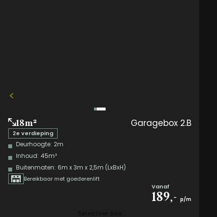
Garagebox 2.B
18m²
2e verdieping
Deurhoogte:
2m
Inhoud:
45m³
Buitenmaten:
6m x 3m x 2,5m (LxBxH)
Bereikbaar met goederenlift
Vanaf
189,-
p/m
Selecteer box