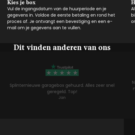
Kies je box
H
Vul de ingangsdatum van de huurperiode en je
A
gegevens in. Voldoe de eerste betaling en rond het
b
proces af. Je ontvangt een bevestiging en een e-
o
mail om je gegevens aan te vullen.
Dit vinden anderen van ons
N
Splinternieuwe garagebox gehuurd. Alles zeer snel
geregeld. Top!
Jan