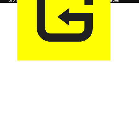
Grondposities
365Beheer & GaragePark
Algemene voorwaarden