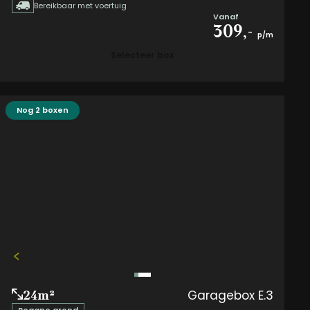
Bereikbaar met voertuig
Vanaf
309,-
p/m
Selecteer box
Nog 2 boxen
Garagebox E.3
24m²
Begane grond