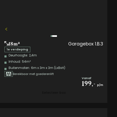
Garagebox 1.B.3
18m²
1e verdieping
Deurhoogte:
2,4m
Inhoud:
54m³
Buitenmaten:
6m x 3m x 3m (LxBxH)
Bereikbaar met goederenlift
Vanaf
199,-
p/m
Selecteer box