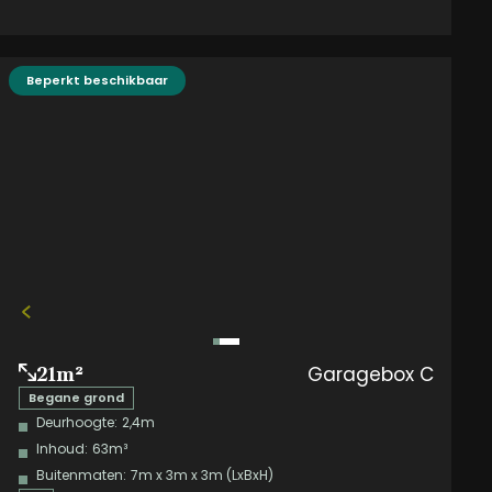
Beperkt beschikbaar
Garagebox C
21m²
Begane grond
Deurhoogte:
2,4m
Inhoud:
63m³
Buitenmaten:
7m x 3m x 3m (LxBxH)