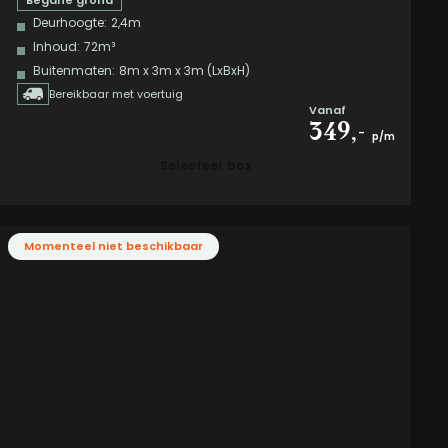
Deurhoogte:
2,4m
Inhoud:
72m³
Buitenmaten:
8m x 3m x 3m (LxBxH)
Bereikbaar met voertuig
Vanaf
349,-
p/m
Selecteer box
Momenteel niet beschikbaar