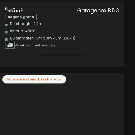
Garagebox B.5.3
15m²
Begane grond
Deurhoogte:
2,4m
Inhoud:
45m³
Buitenmaten:
5m x 3m x 3m (LxBxH)
Bereikbaar met voertuig
Houd mij op de hoogte
Momenteel niet beschikbaar