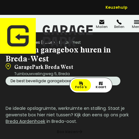
Keuzehulp
Mailen
Bellen
Men
Home
Locaties (Parken)
Breda West
Premium garagebox huren in
Breda-West
GaragePark Breda West
Tuinbouwveilingweg 5, Breda
De best beveiligde garageboxen van Breda!
Foto's
Kaart
De ideale opslagruimte, werkruimte en stalling. Staat je
gewenste box hier niet tussen? Kijk dan eens op ons park
Breda Aardenhoek
in Breda-oost.
Box kiezen