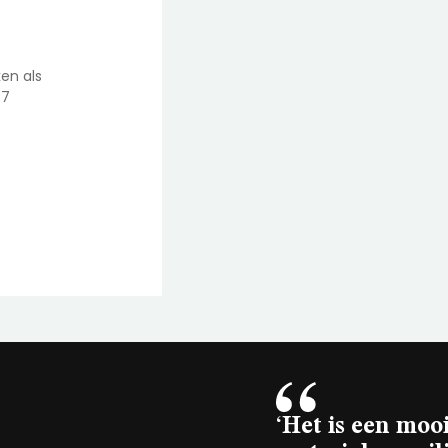
en als
/7
‘Het is een moo