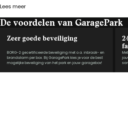
Lees meer
De voordelen van GaragePark
Zeer goede beveiliging
2
fa
BORG-2 gecertificeerde beveiliging met o.a. inbraak- en
Met
brandalarm per box. Bij GaragePark kies je voor de best
jou
mogelijke beveiliging van het park en jouw garagebox!
san