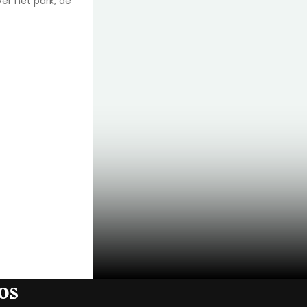
ver het park, de
os