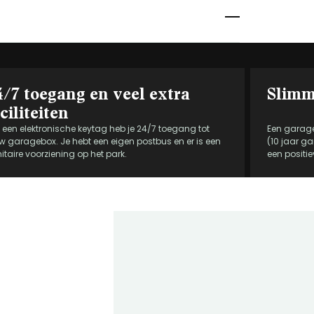
4/7 toegang en veel extra
Slimm
ciliteiten
 een elektronische keytag heb je 24/7 toegang tot
Een garag
w garagebox. Je hebt een eigen postbus en er is een
(10 jaar ga
itaire voorziening op het park.
een positi