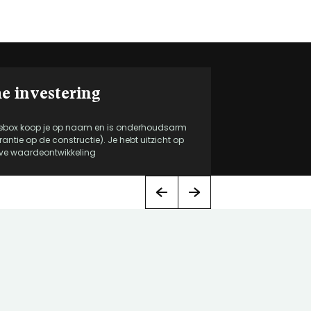
e investering
ebox koop je op naam en is onderhoudsarm
rantie op de constructie). Je hebt uitzicht op
eve waardeontwikkeling