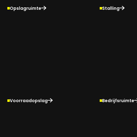
Opslagruimte
Stalling
Voorraadopslag
Bedrijfsruimte