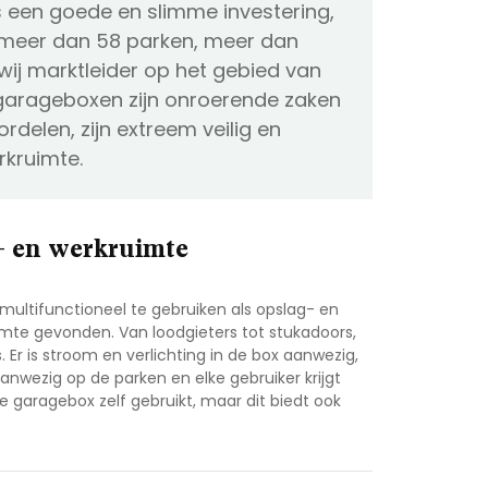
 een goede en slimme investering,
t meer dan 58 parken, meer dan
wij marktleider op het gebied van
garageboxen zijn onroerende zaken
delen, zijn extreem veilig en
rkruimte.
g- en werkruimte
multifunctioneel te gebruiken als opslag- en
imte gevonden. Van loodgieters tot stukadoors,
Er is stroom en verlichting in de box aanwezig,
aanwezig op de parken en elke gebruiker krijgt
 de garagebox zelf gebruikt, maar dit biedt ook