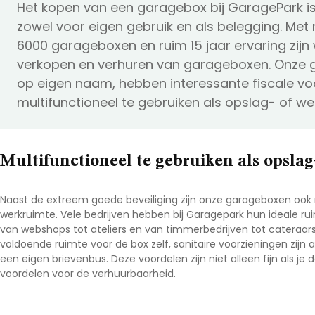
Het kopen van een garagebox bij GaragePark is
Noord-Brabant
zowel voor eigen gebruik en als belegging. Me
Noord-Holland
6000 garageboxen en ruim 15 jaar ervaring zijn 
verkopen en verhuren van garageboxen. Onze 
Overijssel
op eigen naam, hebben interessante fiscale voor
Utrecht
multifunctioneel te gebruiken als opslag- of we
Zeeland
Zuid-Holland
Multifunctioneel te gebruiken als opsla
Naast de extreem goede beveiliging zijn onze garageboxen ook 
werkruimte. Vele bedrijven hebben bij Garagepark hun ideale ru
van webshops tot ateliers en van timmerbedrijven tot cateraars. 
voldoende ruimte voor de box zelf, sanitaire voorzieningen zijn 
een eigen brievenbus. Deze voordelen zijn niet alleen fijn als je
voordelen voor de verhuurbaarheid.