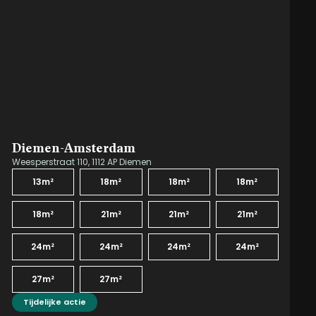
Diemen-Amsterdam
Weesperstraat 110, 1112 AP Diemen
13m²
18m²
18m²
18m²
18m²
21m²
21m²
21m²
24m²
24m²
24m²
24m²
27m²
27m²
Tijdelijke actie