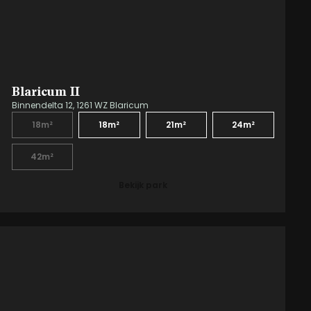
Blaricum II
Binnendelta 12, 1261 WZ Blaricum
18m²
18m²
21m²
24m²
42m²
Bekijk park