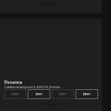
Bekijk park
Dronten
Cellebroederspoort 5, 8253TA Dronten
20m²
21m²
21m²
29m²
Bekijk park