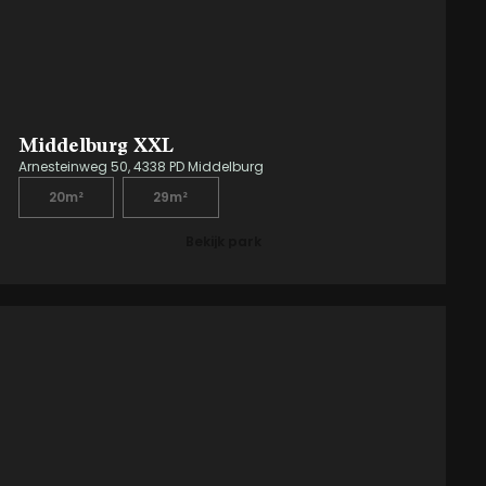
Middelburg XXL
Arnesteinweg 50, 4338 PD Middelburg
20m²
29m²
Bekijk park