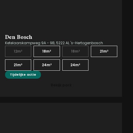
Den Bosch
Ketelaarskampweg 9A - 9B, 5222 AL 's-Hertogenbosch
12m²
18m²
18m²
21m²
21m²
24m²
24m²
Tijdelijke actie
Bekijk park