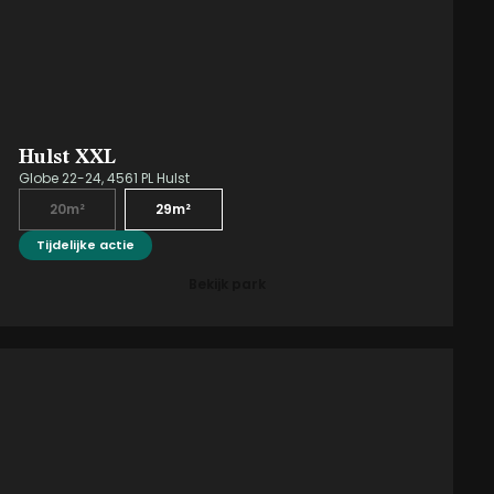
Hulst XXL
Globe 22-24, 4561 PL Hulst
20m²
29m²
Tijdelijke actie
Bekijk park