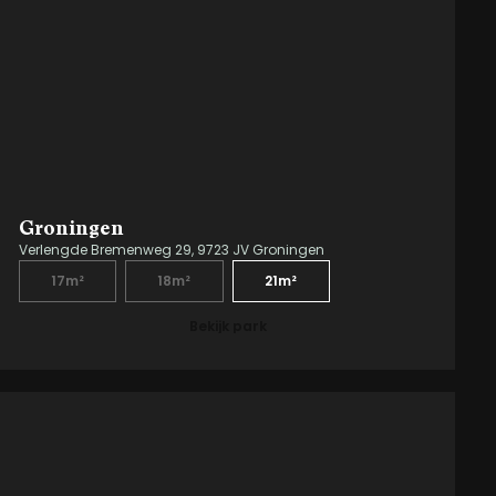
Groningen
Verlengde Bremenweg 29, 9723 JV Groningen
17m²
18m²
21m²
Bekijk park