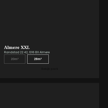
Almere XXL
Randstad 22 42, 1316 BX Almere
20m²
29m²
Bekijk park