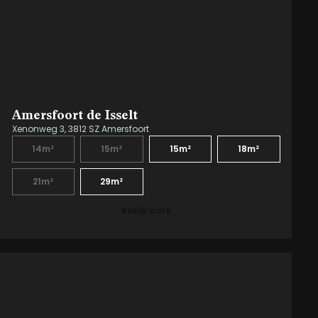
Amersfoort de Isselt
Xenonweg 3, 3812 SZ Amersfoort
14m²
15m²
15m²
18m²
21m²
29m²
Bekijk park