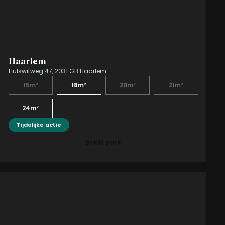
Haarlem
Hulswitweg 47, 2031 GB Haarlem
15m²
18m²
20m²
21m²
24m²
Tijdelijke actie
Bekijk park