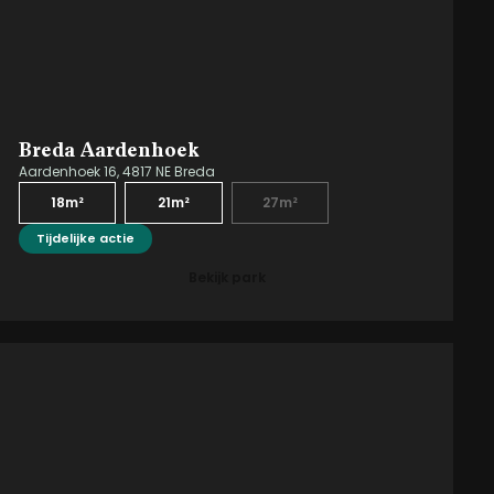
Breda Aardenhoek
Aardenhoek 16, 4817 NE Breda
18m²
21m²
27m²
Tijdelijke actie
Bekijk park