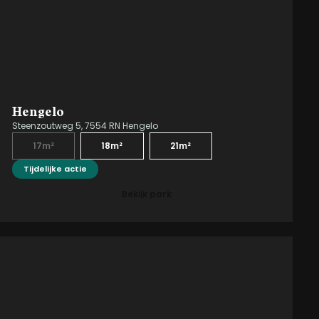
Hengelo
Steenzoutweg 5, 7554 RN Hengelo
17m²
18m²
21m²
Tijdelijke actie
Bekijk park