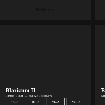
Bekijk park
Blaricum II
B
Binnendelta 12, 1261 WZ Blaricum
Aa
18m²
18m²
21m²
24m²