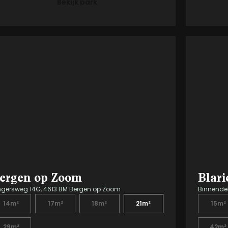
Bekijk park
ergen op Zoom
Blar
ngersweg 14G, 4613 BM Bergen op Zoom
Binnendel
14m²
17m²
18m²
21m²
15m²
29m²
42m²