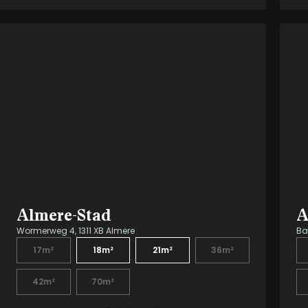
Almere-Stad
A
Wormerweg 4, 1311 XB Almere
Ba
17m²
18m²
21m²
36m²
42m²
70m²