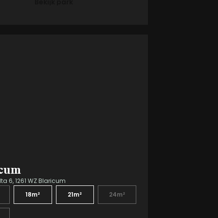
Bekijk park
icum
ta 6, 1261 WZ Blaricum
18m²
21m²
24m²