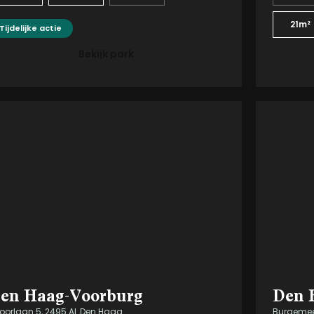
21m²
Tijdelijke actie
Bekijk park
en Haag-Voorburg
Den 
oorlaan 5, 2495 AL Den Haag
Burgemees