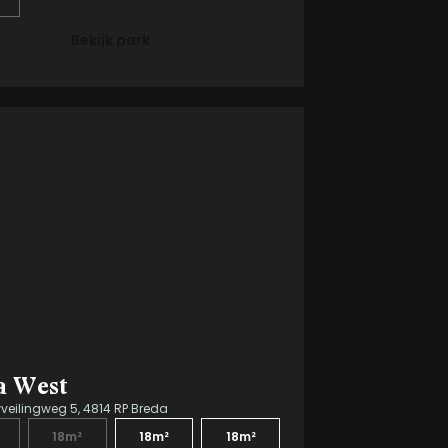
Bekijk park
a West
eilingweg 5, 4814 RP Breda
18m²
18m²
18m²