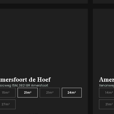
mersfoort de Hoef
Amers
sicweg 15M, 3821 BR Amersfoort
Xenonweg 
15m²
21m²
21m²
24m²
14m²
27m²
21m²