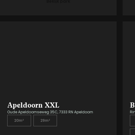
Bekijk park
Apeldoorn XXL
B
Oude Apeldoornseweg 35C, 7333 RN Apeldoorn
Ri
20m²
29m²