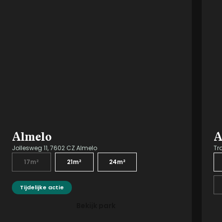
Noord-Brabant
Noord-Holland
Overijssel
Utrecht
Zeeland
Zuid-Holland
Almelo
A
Jollesweg 11, 7602 CZ Almelo
Tr
17m²
21m²
24m²
Tijdelijke actie
Bekijk park