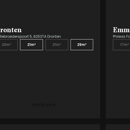
ronten
Emm
llebroederspoort 5, 8253TA Dronten
Phileas F
20m²
21m²
21m²
29m²
17m²
Bekijk park