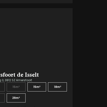
foort de Isselt
3, 3812 SZ Amersfoort
15m²
15m²
18m²
29m²