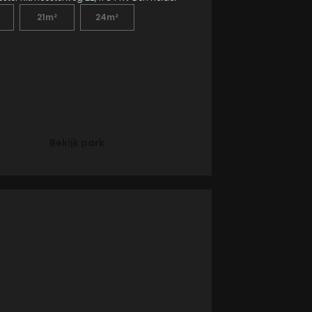
21m²
24m²
Bekijk park