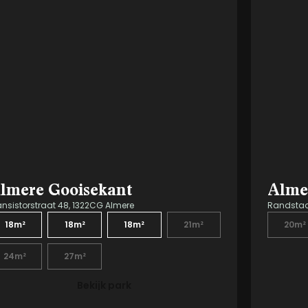
lmere Gooisekant
Alme
ansistorstraat 48, 1322CG Almere
Randstad 
18m²
18m²
18m²
21m²
20m²
24m²
27m²
Bekijk park