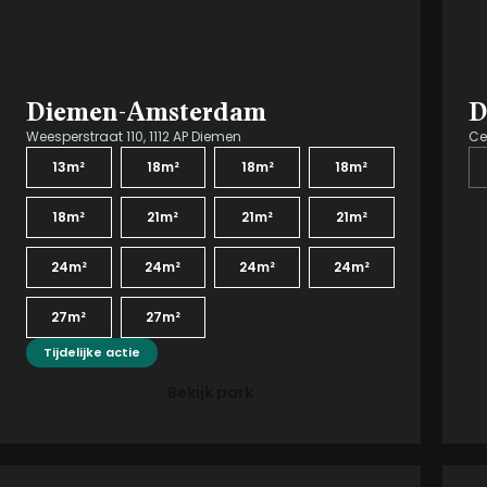
Diemen-Amsterdam
D
Weesperstraat 110, 1112 AP Diemen
Ce
13m²
18m²
18m²
18m²
18m²
21m²
21m²
21m²
24m²
24m²
24m²
24m²
27m²
27m²
Tijdelijke actie
Bekijk park