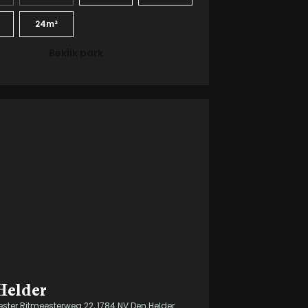
24m²
Bekijk park
Helder
ter Ritmeesterweg 22, 1784 NV Den Helder