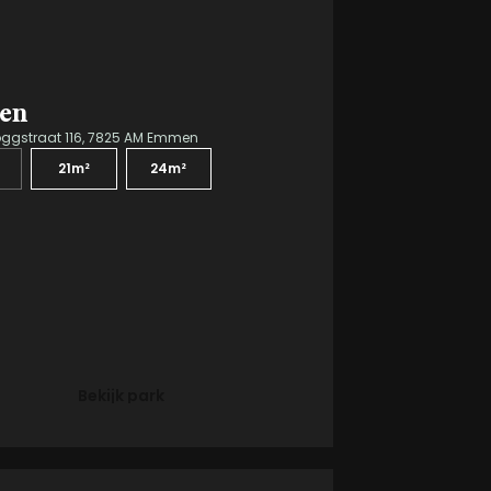
en
oggstraat 116, 7825 AM Emmen
21m²
24m²
Bekijk park