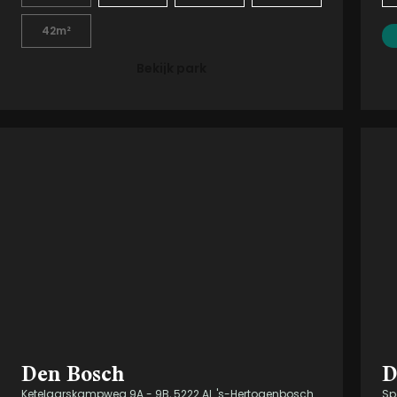
42m²
Bekijk park
Den Bosch
D
Ketelaarskampweg 9A - 9B, 5222 AL 's-Hertogenbosch
Sp