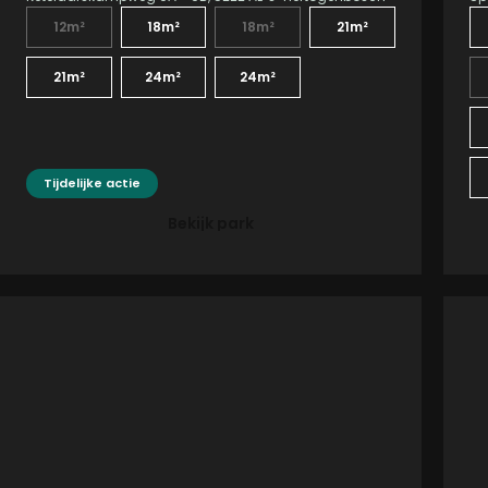
12m²
18m²
18m²
21m²
21m²
24m²
24m²
Tijdelijke actie
Bekijk park