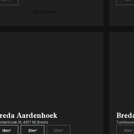
Bekijk park
reda Aardenhoek
Bred
rdenhoek 16, 4817 NE Breda
Tuinbouwv
18m²
21m²
27m²
15m²