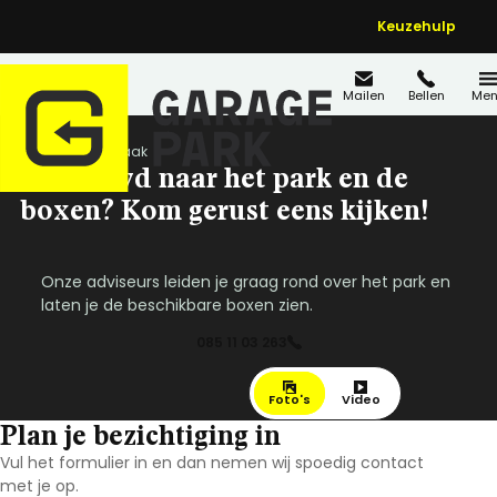
Keuzehulp
Mailen
Bellen
Men
Home
Afspraak
Benieuwd naar het park en de
boxen? Kom gerust eens kijken!
Onze adviseurs leiden je graag rond over het park en
laten je de beschikbare boxen zien.
085 11 03 263
Foto's
Video
Plan je bezichtiging in
Vul het formulier in en dan nemen wij spoedig contact
met je op.