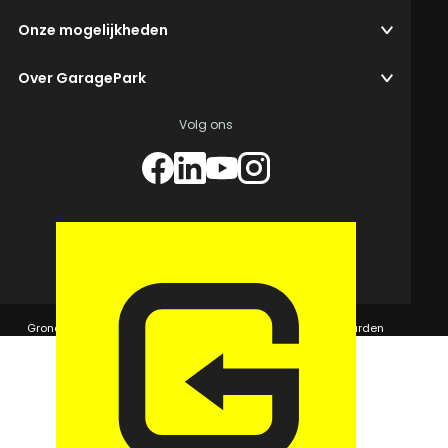
Onze mogelijkheden
Over GaragePark
Volg ons
© 2026 GaragePark.
Grondposities
365Beheer & GaragePark
Algemene voorwaarden