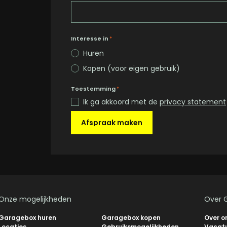
Interesse in
*
Huren
Kopen (voor eigen gebruik)
Toestemming
*
Ik ga akkoord met de
privacy statement
Afspraak maken
Onze mogelijkheden
Over 
Garagebox huren
Garagebox kopen
Over o
Locaties
Gebruiksmogelijkheden
Vacat