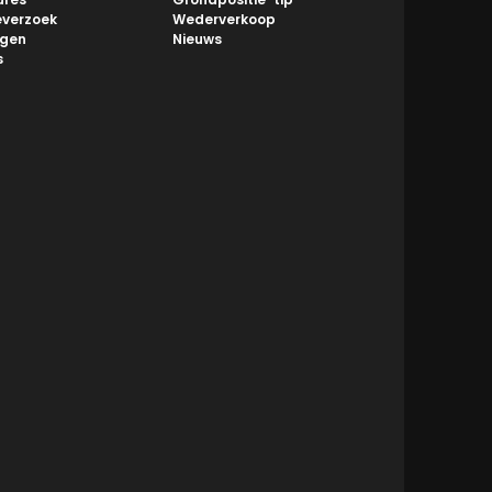
everzoek
Wederverkoop
ngen
Nieuws
s