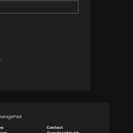
*
GaragePark
ns
Contact
ures
Grondpositie-tip