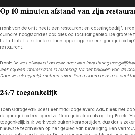
Noord-Brabant
Op 10 minuten afstand van zijn restaura
Noord-Holland
Overijssel
Frank van de Grift heeft een restaurant en cateringbedrijf, ‘Proef
culinaire hoogstandjes ook alles op facilitair gebied. De grotere fa
Utrecht
buffettafels en stoelen staan opgeslagen in een garagebox bij 
Zeeland
restaurant.
Zuid-Holland
Frank: “
Ik was allereerst op zoek naar een investeringsmogelijk
leek mij een interessante investering. Na het bekijken van de bro
Daar was ik eigenlijk meteen zeker: Een modern park met veel fac
24/7 toegankelijk
Toen GaragePark Soest eenmaal opgeleverd was, bleek het caterin
de garagebox heel goed zelf kon gebruiken als opslag. Frank: “He
toegankelijk is. Ik werk vaak buiten kantoortijden, dus dat is ze
nieuwste technieken op het gebied van beveiliging. Een vertrou
onze spullen op te slaan. De zonnepanelen vind ik ook een waa