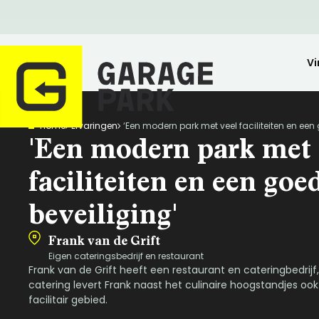
Vi
Home
Ervaringen
‘Een modern park met veel faciliteiten en een
Zoeken
'Een modern park met 
Bekijk alle locaties
Park bezichtigen
faciliteiten en een goe
Top locaties
beveiliging'
Drenthe
Flevoland
Frank van de Grift
Friesland
Eigen cateringsbedrijf en restaurant
Frank van de Grift heeft een restaurant en cateringbedrijf, ‘
Huren
Opslagruimte
Wij zijn GaragePark
Kopen
Stalling
Ervaringen
Gelderland
Veilig opgeslagen en 24/7 toegankelijk.
Meer dan 57 locaties in Nederland.
De ideale stalli
Een greep uit o
catering levert Frank naast het culinaire hoogstandjes ook
Groningen
facilitair gebied.
Limburg