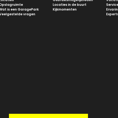
Opslagruimte
Locaties in de buurt
Servic
Wat is een GaragePark
Kijkmomenten
Ervari
Veelgestelde vragen
Expert