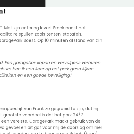
nt
’. Met zijn catering levert Frank naast het
cilitaire spullen zoals tenten, statafels,
GaragePark Soest. Op 10 minuten afstand van zijn
heid. Een garagebox kopen en vervolgens verhuren
chure ben ik een keer op het park gaan kijken.
iliteiten en een goede beveiliging.
”
gbedrijf van Frank zo gegroeid te zijn, dat hij
t grootste voordeel is dat het park 24/7
ker een vereiste. GaragePark maakt gebruik van de
wd gevoel en dit gaf voor mij de doorslag om hier
rdevol voordeel om te benoemen, ik heb (bijna)