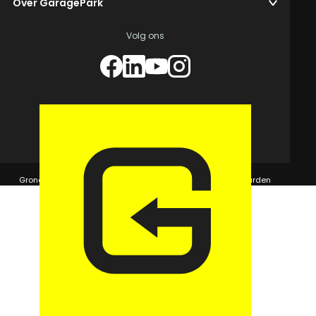
Over GaragePark
Volg ons
© 2026 GaragePark.
Grondposities
365Beheer & GaragePark
Algemene voorwaarden