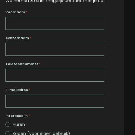
We nemen zo snel mogelijk contact met je op.
Voornaam
*
Achternaam
*
Telefoonnummer
*
E-mailadres
*
Interesse in
*
Huren
Kopen (voor eigen gebruik)