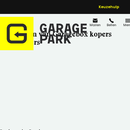
Keuzehulp
Mailen
Bellen
Men
Ervaringen van Garagebox kopers
en huurders