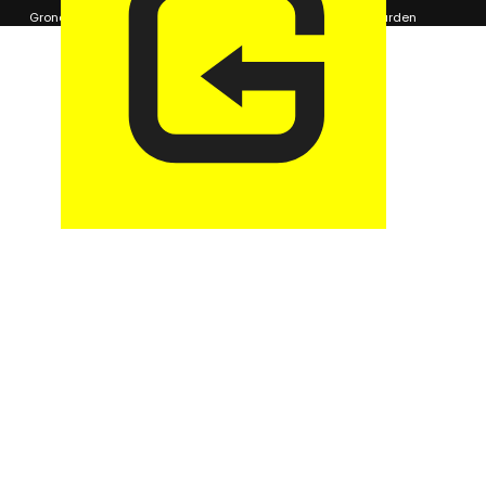
© 2026 GaragePark.
Grondposities
365Beheer & GaragePark
Algemene voorwaarden