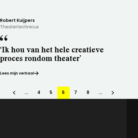
Robert Kuijpers
Theatertechnicus
‘Ik hou van het hele creatieve
proces rondom theater’
Lees mijn verhaal
...
4
5
6
7
8
...