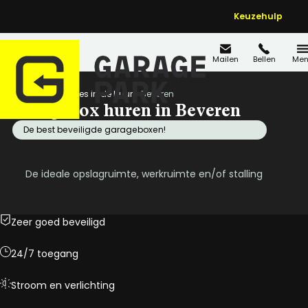
Keuzehulp
Mailen
Bellen
Men
Home
Locaties in de buurt
Beveren
Garagebox huren in Beveren
De best beveiligde garageboxen!
De ideale opslagruimte, werkruimte en/of stalling
Zeer goed beveiligd
24/7 toegang
Stroom en verlichting