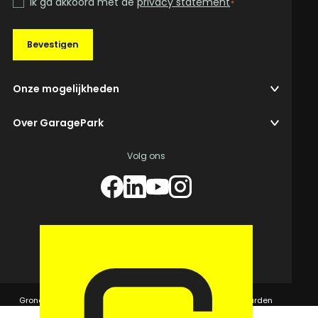
Ik ga akkoord met de
privacy statement
*
Bevestigen
Onze mogelijkheden
Over GaragePark
Volg ons
© 2026 GaragePark.
Grondposities
365Beheer & GaragePark
Algemene voorwaarden