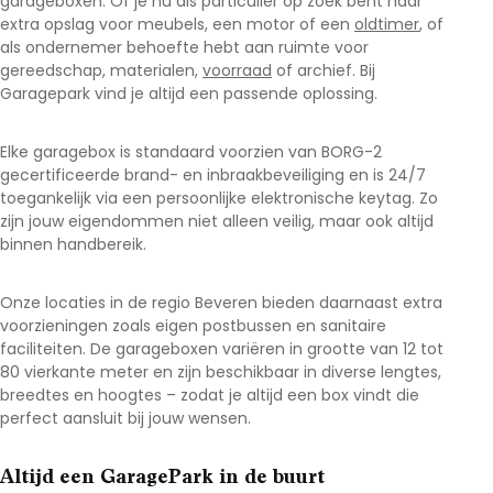
garageboxen. Of je nu als particulier op zoek bent naar
extra opslag voor meubels, een motor of een
oldtimer
, of
als ondernemer behoefte hebt aan ruimte voor
gereedschap, materialen,
voorraad
of archief. Bij
Garagepark vind je altijd een passende oplossing.
Elke garagebox is standaard voorzien van BORG-2
gecertificeerde brand- en inbraakbeveiliging en is 24/7
toegankelijk via een persoonlijke elektronische keytag. Zo
zijn jouw eigendommen niet alleen veilig, maar ook altijd
binnen handbereik.
Onze locaties in de regio Beveren
bieden daarnaast extra
voorzieningen zoals eigen postbussen en sanitaire
faciliteiten. De garageboxen variëren in grootte van 12 tot
80 vierkante meter en zijn beschikbaar in diverse lengtes,
breedtes en hoogtes – zodat je altijd een box vindt die
perfect aansluit bij jouw wensen.
Altijd een GaragePark in de buurt