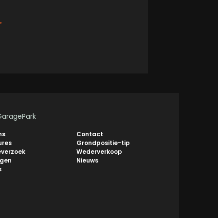
*
GaragePark
ns
Contact
ures
Grondpositie-tip
everzoek
Wederverkoop
ngen
Nieuws
s