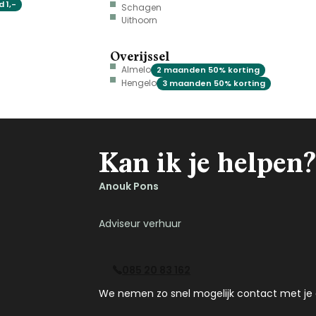
 1,-
Schagen
Uithoorn
Overijssel
Almelo
2 maanden 50% korting
Hengelo
3 maanden 50% korting
Kan ik je helpen?
Anouk Pons
Adviseur verhuur
085 20 83 162
We nemen zo snel mogelijk contact met je 