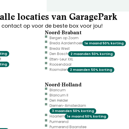
alle locaties van GaragePark
contact op voor de beste box voor jou!
Noord-Brabant
Bergen op Zoom
Breda Aardenhoek
1e maand 50% korting
Breda West
ting
Den Bosch
2 maanden 50% korting
t
Etten-Leur XXL
ting
Roosendaal
Rosmalen
2 maanden 50% korting
Noord-Holland
Blaricum
Blaricum II
Den Helder
Diemen-Amsterdam
3 maanden 50% korting
Haarlem
1e maand 50% korting
Purmerend
Purmerend Baanstee