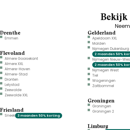
Bekijk 
Neem 
Drenthe
Gelderland
Emmen
Apeldoorn XXL
Malden
Nijmegen Dukenburg
Flevoland
2 maanden 50% kor
Almere Gooisekant
Nijmegen Nieuw-Wes
Almere XXL
2 maanden 50% kor
Almere-Haven
Nijmegen West
Almere-Stad
Tiel
Dronten
Wageningen
Lelystad
Zaltbommel
Zeewolde
Zeewolde XXL
Groningen
Groningen
Friesland
Groningen 2
Sneek
3 maanden 50% korting
Limburg