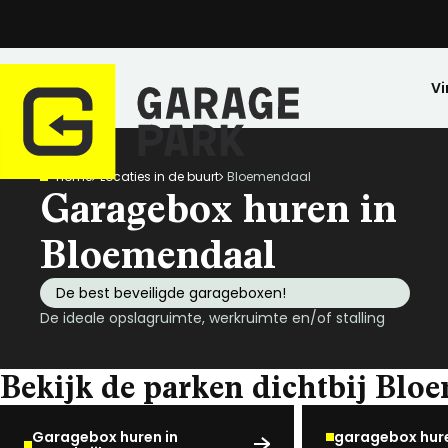
Vi
Home
Locaties in de buurt
Bloemendaal
Zoeken
Garagebox huren in
Bekijk alle locaties
Park bezichtigen
Bloemendaal
Top locaties
De best beveiligde garageboxen!
Drenthe
De ideale opslagruimte, werkruimte en/of stalling
Flevoland
Friesland
Bekijk de parken dichtbij Blo
Huren
Opslagruimte
Wij zijn GaragePark
Kopen
Stalling
Ervaringen
Gelderland
Veilig opgeslagen en 24/7 toegankelijk.
Meer dan 57 locaties in Nederland.
De ideale stalli
Een greep uit o
Groningen
Garagebox huren in
garagebox hure
Limburg