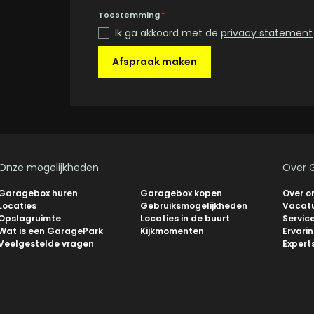
Toestemming
*
Ik ga akkoord met de
privacy statement
Afspraak maken
Onze mogelijkheden
Over 
Garagebox huren
Garagebox kopen
Over o
Locaties
Gebruiksmogelijkheden
Vacat
Opslagruimte
Locaties in de buurt
Servic
Wat is een GaragePark
Kijkmomenten
Ervari
Veelgestelde vragen
Expert