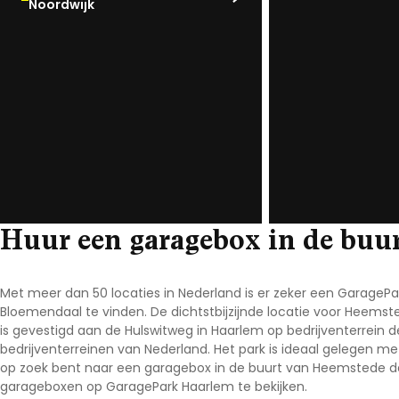
Noordwijk
Noord-Brabant
Noord-Holland
Overijssel
Utrecht
Zeeland
Zuid-Holland
Huur een garagebox in de buu
Met meer dan 50 locaties in Nederland is er zeker een GarageP
Bloemendaal te vinden. De dichtstbijzijnde locatie voor Heem
is gevestigd aan de Hulswitweg in Haarlem op bedrijventerrein 
bedrijventerreinen van Nederland. Het park is ideaal gelegen m
op zoek bent naar een garagebox in de buurt van Heemstede d
garageboxen op GaragePark Haarlem te bekijken.