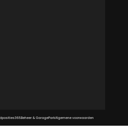
dposities
365Beheer & GaragePark
Algemene voorwaarden