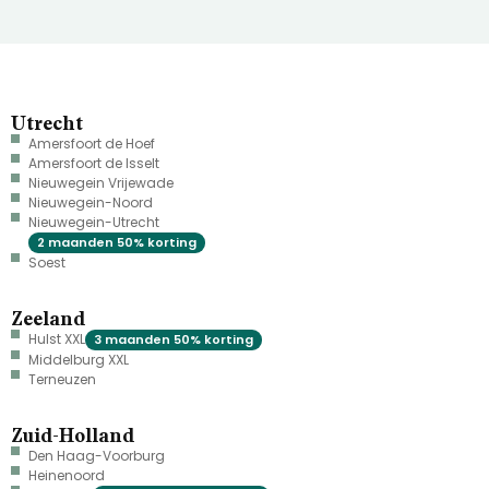
Utrecht
Amersfoort de Hoef
Amersfoort de Isselt
Nieuwegein Vrijewade
Nieuwegein-Noord
Nieuwegein-Utrecht
2 maanden 50% korting
Soest
Zeeland
Hulst XXL
3 maanden 50% korting
Middelburg XXL
Terneuzen
Zuid-Holland
Den Haag-Voorburg
Heinenoord