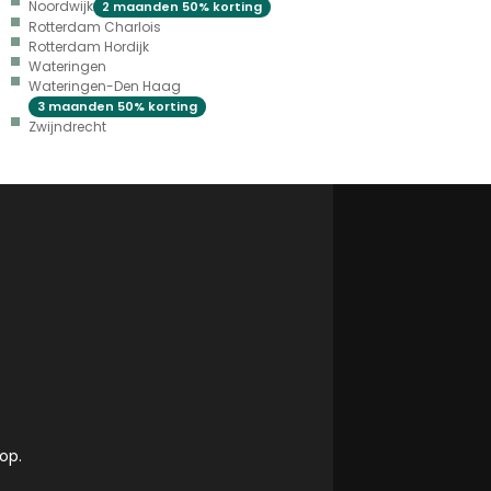
Noordwijk
2 maanden 50% korting
Rotterdam Charlois
Rotterdam Hordijk
Wateringen
Wateringen-Den Haag
3 maanden 50% korting
Zwijndrecht
op.