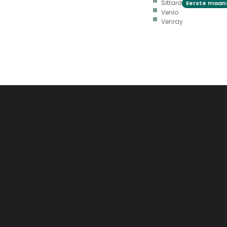
Sittard
Eerste maand
Venlo
Venray