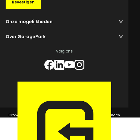
Bevestigen
Onze mogelijkheden
Over GaragePark
Volg ons
© 2026 GaragePark.
Grondposities
365Beheer & GaragePark
Algemene voorwaarden