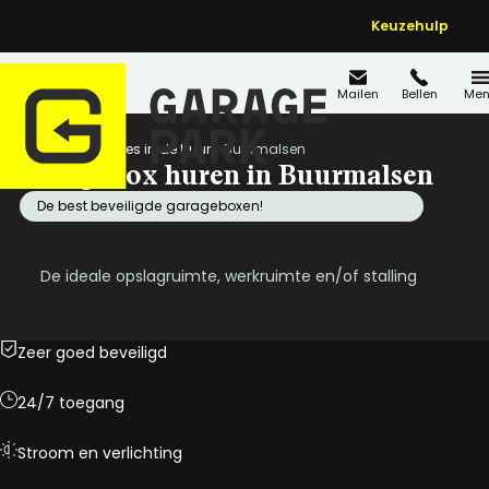
Keuzehulp
Mailen
Bellen
Men
Home
Locaties in de buurt
Buurmalsen
Garagebox huren in Buurmalsen
De best beveiligde garageboxen!
De ideale opslagruimte, werkruimte en/of stalling
Zeer goed beveiligd
24/7 toegang
Stroom en verlichting