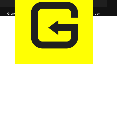
© 2026 GaragePark.
Grondposities
365Beheer & GaragePark
Algemene voorwaarden