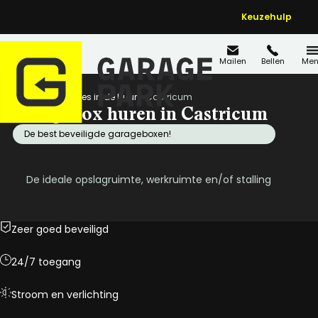
Keuzehulp
Mailen
Bellen
Men
Home
Locaties in de buurt
Castricum
Garagebox huren in Castricum
De best beveiligde garageboxen!
De ideale opslagruimte, werkruimte en/of stalling
Zeer goed beveiligd
24/7 toegang
Stroom en verlichting