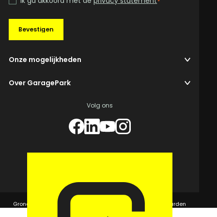
Ik ga akkoord met de
privacy statement
*
Bevestigen
Onze mogelijkheden
Over GaragePark
Volg ons
© 2026 GaragePark.
Grondposities
365Beheer & GaragePark
Algemene voorwaarden