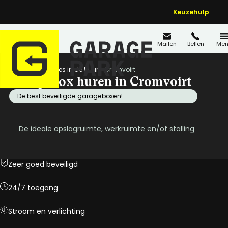
Keuzehulp
Mailen
Bellen
Men
Home
Locaties in de buurt
Cromvoirt
Garagebox huren in Cromvoirt
De best beveiligde garageboxen!
De ideale opslagruimte, werkruimte en/of stalling
Zeer goed beveiligd
24/7 toegang
Stroom en verlichting