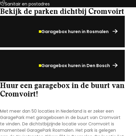
Sanitair en postadres
Bekijk de parken dichtbij Cromvoirt
Garagebox huren in Rosmalen
Garagebox huren in Den Bosch
Huur een garagebox in de buurt van
Cromvoirt!
Met meer dan 50 locaties in Nederland is er zeker een
GaragePark met garageboxen in de buurt van Cromvoirt
te vinden. De dichtstbijzijnde locatie voor Cromvoirt is
momenteel GaragePark Rosmalen. Het park is gelegen