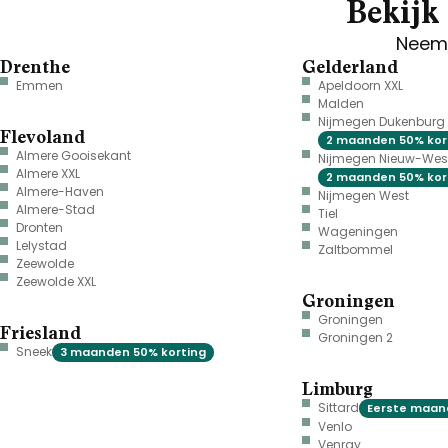
Bekijk 
Neem 
Drenthe
Gelderland
Emmen
Apeldoorn XXL
Malden
Nijmegen Dukenburg
Flevoland
2 maanden 50% kor
Almere Gooisekant
Nijmegen Nieuw-Wes
Almere XXL
2 maanden 50% kor
Almere-Haven
Nijmegen West
Almere-Stad
Tiel
Dronten
Wageningen
Lelystad
Zaltbommel
Zeewolde
Zeewolde XXL
Groningen
Groningen
Friesland
Groningen 2
Sneek
3 maanden 50% korting
Limburg
Sittard
Eerste maand
Venlo
Venray