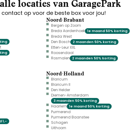
alle locaties van GaragePark
contact op voor de beste box voor jou!
Noord-Brabant
Bergen op Zoom
Breda Aardenhoek
1e maand 50% korting
Breda West
ting
Den Bosch
2 maanden 50% korting
t
Etten-Leur XXL
ting
Roosendaal
Rosmalen
2 maanden 50% korting
Noord-Holland
Blaricum
Blaricum II
Den Helder
Diemen-Amsterdam
3 maanden 50% korting
Haarlem
1e maand 50% korting
Purmerend
Purmerend Baanstee
 1,-
Schagen
Uithoorn