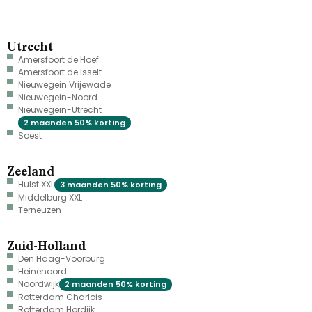
Utrecht
Amersfoort de Hoef
Amersfoort de Isselt
Nieuwegein Vrijewade
Nieuwegein-Noord
Nieuwegein-Utrecht
2 maanden 50% korting
Soest
Zeeland
Hulst XXL
3 maanden 50% korting
Middelburg XXL
Terneuzen
Zuid-Holland
Den Haag-Voorburg
Heinenoord
Noordwijk
2 maanden 50% korting
Rotterdam Charlois
Rotterdam Hordijk