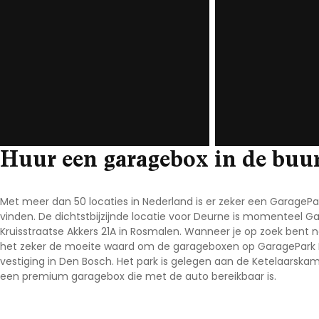
Noord-Brabant
Noord-Holland
Overijssel
Utrecht
Zeeland
Zuid-Holland
Huur een garagebox in de buu
Met meer dan 50 locaties in Nederland is er zeker een GarageP
vinden. De dichtstbijzijnde locatie voor Deurne is momenteel G
Kruisstraatse Akkers 21A in Rosmalen. Wanneer je op zoek bent 
het zeker de moeite waard om de garageboxen op GaragePark Ro
vestiging in Den Bosch. Het park is gelegen aan de Ketelaarska
een premium garagebox die met de auto bereikbaar is.