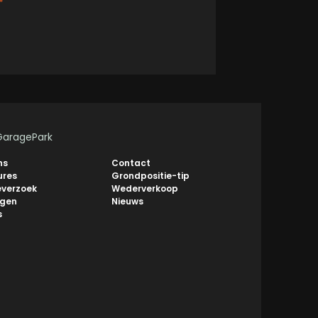
*
GaragePark
ns
Contact
ures
Grondpositie-tip
everzoek
Wederverkoop
ngen
Nieuws
s