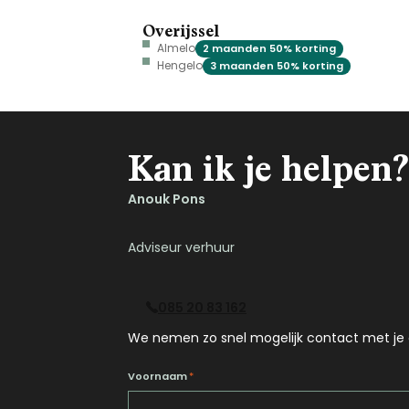
Overijssel
Almelo
2 maanden 50% korting
Hengelo
3 maanden 50% korting
Kan ik je helpen?
Anouk Pons
Adviseur verhuur
085 20 83 162
We nemen zo snel mogelijk contact met je 
Voornaam
*