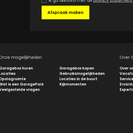
Ik ga akkoord met de
privacy statement
Afspraak maken
Onze mogelijkheden
Over 
Garagebox huren
Garagebox kopen
Over o
Locaties
Gebruiksmogelijkheden
Vacat
Opslagruimte
Locaties in de buurt
Servic
Wat is een GaragePark
Kijkmomenten
Ervari
Veelgestelde vragen
Expert