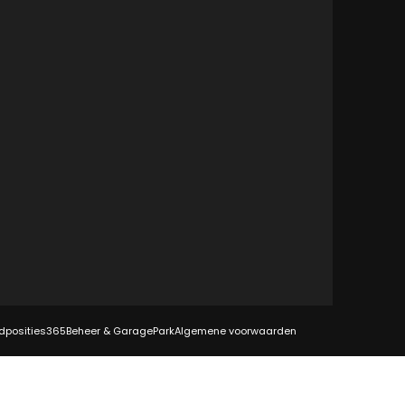
dposities
365Beheer & GaragePark
Algemene voorwaarden