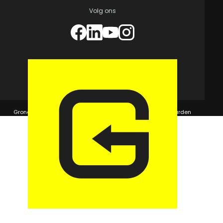
Volg ons
© 2026 GaragePark.
Grondposities
365Beheer & GaragePark
Algemene voorwaarden