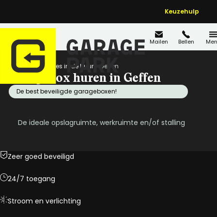
Keuzehulp
Mailen
Bellen
Men
Home
Locaties in de buurt
Geffen
Garagebox huren in Geffen
De best beveiligde garageboxen!
De ideale opslagruimte, werkruimte en/of stalling
Zeer goed beveiligd
24/7 toegang
Stroom en verlichting