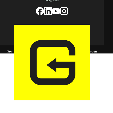
Volg ons
© 2026 GaragePark.
Grondposities
365Beheer & GaragePark
Algemene voorwaarden