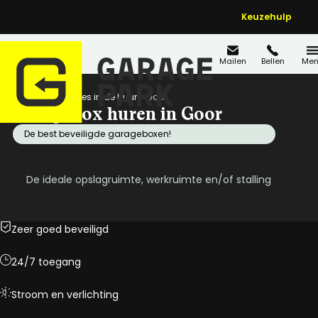
Keuzehulp
Mailen
Bellen
Men
Home
Locaties in de buurt
Goor
Garagebox huren in Goor
De best beveiligde garageboxen!
De ideale opslagruimte, werkruimte en/of stalling
Zeer goed beveiligd
24/7 toegang
Stroom en verlichting