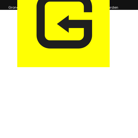
© 2026 GaragePark.
Grondposities
365Beheer & GaragePark
Algemene voorwaarden