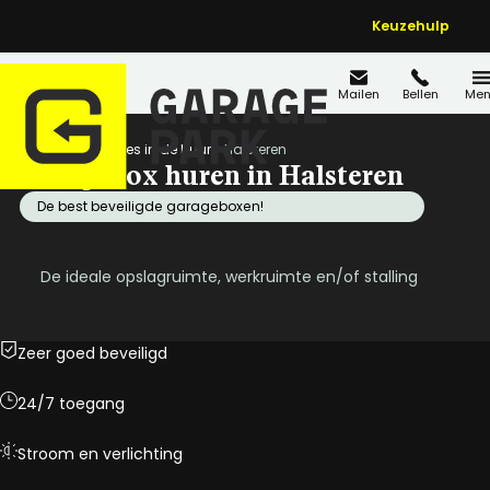
Keuzehulp
Mailen
Bellen
Men
Home
Locaties in de buurt
Halsteren
Garagebox huren in Halsteren
De best beveiligde garageboxen!
De ideale opslagruimte, werkruimte en/of stalling
Zeer goed beveiligd
24/7 toegang
Stroom en verlichting