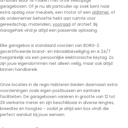
ambities waar te maken met onze veelzijdige
garageboxen. Of je nu als particulier op zoek bent naar
extra opslag voor meubels, een motor of een
oldtimer
, of
als ondernemer behoefte hebt aan ruimte voor
gereedschap, materialen,
voorraad
of archief. Bij
GaragePark vind je altijd een passende oplossing.
Elke garagebox is standaard voorzien van BORG-2
gecertificeerde brand- en inbraakbeveiliging en is 24/7
toegankelijk via een persoonlijke elektronische keytag. Zo
zijn jouw eigendommen niet alleen veilig, maar ook altijd
binnen handbereik.
Onze locaties in de regio Halsteren bieden daarnaast extra
voorzieningen zoals eigen postbussen en sanitaire
faciliteiten. De garageboxen variëren in grootte van 12 tot
29 vierkante meter en zijn beschikbaar in diverse lengtes,
breedtes en hoogtes – zodat je altijd een box vindt die
perfect aansluit bij jouw wensen.