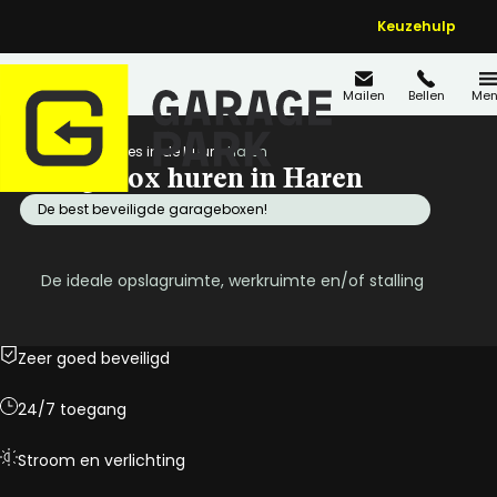
Keuzehulp
Mailen
Bellen
Men
Home
Locaties in de buurt
Haren
Garagebox huren in Haren
De best beveiligde garageboxen!
De ideale opslagruimte, werkruimte en/of stalling
Zeer goed beveiligd
24/7 toegang
Stroom en verlichting