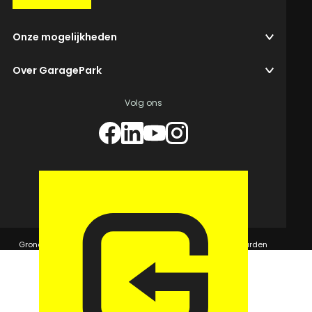
Onze mogelijkheden
Over GaragePark
Volg ons
© 2026 GaragePark.
Grondposities
365Beheer & GaragePark
Algemene voorwaarden