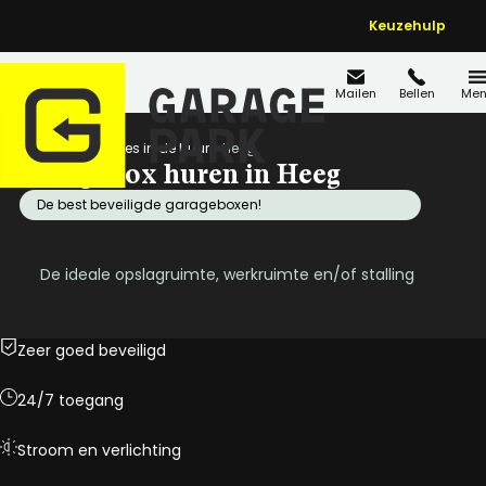
Keuzehulp
Mailen
Bellen
Men
Home
Locaties in de buurt
Heeg
Garagebox huren in Heeg
De best beveiligde garageboxen!
De ideale opslagruimte, werkruimte en/of stalling
Zeer goed beveiligd
24/7 toegang
Stroom en verlichting