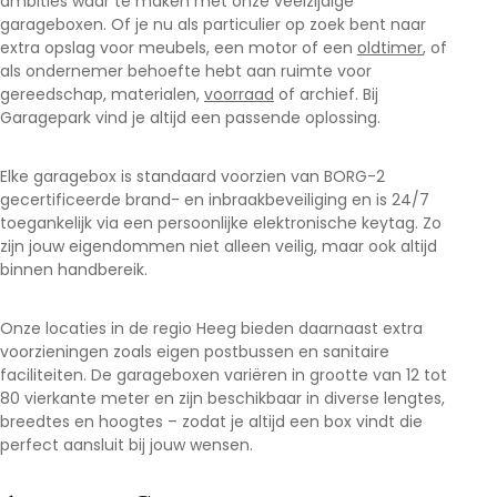
ambities waar te maken met onze veelzijdige
garageboxen. Of je nu als particulier op zoek bent naar
extra opslag voor meubels, een motor of een
oldtimer
, of
als ondernemer behoefte hebt aan ruimte voor
gereedschap, materialen,
voorraad
of archief. Bij
Garagepark vind je altijd een passende oplossing.
Elke garagebox is standaard voorzien van BORG-2
gecertificeerde brand- en inbraakbeveiliging en is 24/7
toegankelijk via een persoonlijke elektronische keytag. Zo
zijn jouw eigendommen niet alleen veilig, maar ook altijd
binnen handbereik.
Onze locaties in de regio Heeg
bieden daarnaast extra
voorzieningen zoals eigen postbussen en sanitaire
faciliteiten. De garageboxen variëren in grootte van 12 tot
80 vierkante meter en zijn beschikbaar in diverse lengtes,
breedtes en hoogtes – zodat je altijd een box vindt die
perfect aansluit bij jouw wensen.