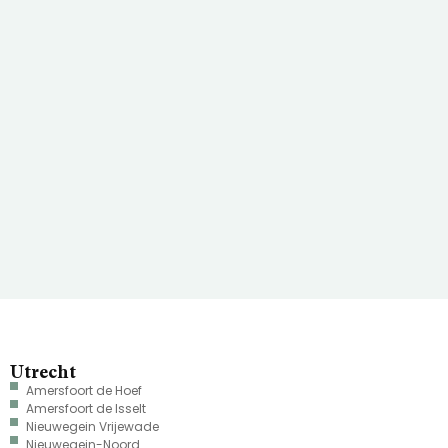
Utrecht
Amersfoort de Hoef
Amersfoort de Isselt
Nieuwegein Vrijewade
Nieuwegein-Noord