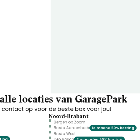
alle locaties van GaragePark
contact op voor de beste box voor jou!
Noord-Brabant
Bergen op Zoom
Breda Aardenhoek
1e maand 50% korting
Breda West
ting
Den Bosch
2 maanden 50% korting