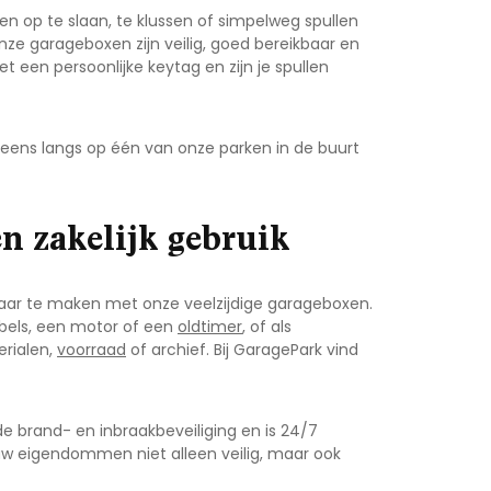
n op te slaan, te klussen of simpelweg spullen
Onze garageboxen zijn veilig, goed bereikbaar en
t een persoonlijke keytag en zijn je spullen
eens langs op één van onze parken in de buurt
n zakelijk gebruik
waar te maken met onze veelzijdige garageboxen.
ubels, een motor of een
oldtimer
, of als
rialen,
voorraad
of archief. Bij GaragePark vind
e brand- en inbraakbeveiliging en is 24/7
jouw eigendommen niet alleen veilig, maar ook