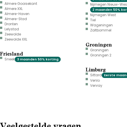
Almere Gooisekant
Nijmegen Nieuw-Wes
Almere XXL
2 maanden 50% kor
Almere-Haven
Nijmegen West
Almere-Stad
Tiel
Dronten
Wageningen
Lelystad
Zaltbommel
Zeewolde
Zeewolde XXL
Groningen
Groningen
Friesland
Groningen 2
Sneek
3 maanden 50% korting
Limburg
Sittard
Eerste maand
Venlo
Venray
Veelgestelde vragen