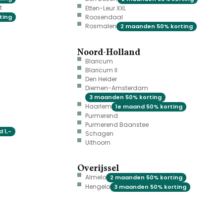
t
Etten-Leur XXL
ting
Roosendaal
Rosmalen
2 maanden 50% korting
Noord-Holland
Blaricum
Blaricum II
Den Helder
Diemen-Amsterdam
3 maanden 50% korting
Haarlem
1e maand 50% korting
Purmerend
Purmerend Baanstee
 1,-
Schagen
Uithoorn
Overijssel
Almelo
2 maanden 50% korting
Hengelo
3 maanden 50% korting