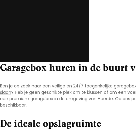
Noord-Brabant
Noord-Holland
Overijssel
Utrecht
Zeeland
Zuid-Holland
Garagebox huren in de buurt 
Ben je op zoek naar een veilige en 24/7 toegankelijke garageb
slaan
? Heb je geen geschikte plek om te klussen of om een voer
een premium garagebox in de omgeving van Heerde. Op ons pa
beschikbaar.
De ideale opslagruimte