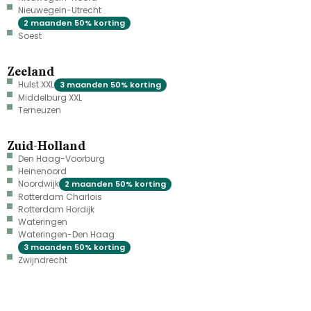
Nieuwegein-Utrecht
2 maanden 50% korting
Soest
Zeeland
Hulst XXL
3 maanden 50% korting
Middelburg XXL
Terneuzen
Zuid-Holland
Den Haag-Voorburg
Heinenoord
Noordwijk
2 maanden 50% korting
Rotterdam Charlois
Rotterdam Hordijk
Wateringen
Wateringen-Den Haag
3 maanden 50% korting
Zwijndrecht