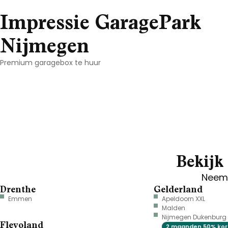
Impressie GaragePark
Nijmegen
Premium garagebox te huur
Bekijk 
Neem 
Drenthe
Gelderland
Emmen
Apeldoorn XXL
Malden
Nijmegen Dukenburg
Flevoland
2 maanden 50% kor