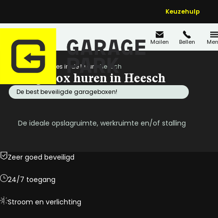
Keuzehulp
Mailen
Bellen
Men
Home
Locaties in de buurt
Heesch
Garagebox huren in Heesch
De best beveiligde garageboxen!
De ideale opslagruimte, werkruimte en/of stalling
Zeer goed beveiligd
24/7 toegang
Stroom en verlichting