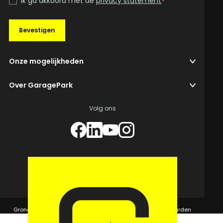
Ik ga akkoord met de
privacy statement
*
Bevestigen
Onze mogelijkheden
Over GaragePark
Volg ons
© 2026 GaragePark.
Grondposities
365Beheer & GaragePark
Algemene voorwaarden