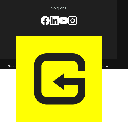
Volg ons
© 2026 GaragePark.
Grondposities
365Beheer & GaragePark
Algemene voorwaarden