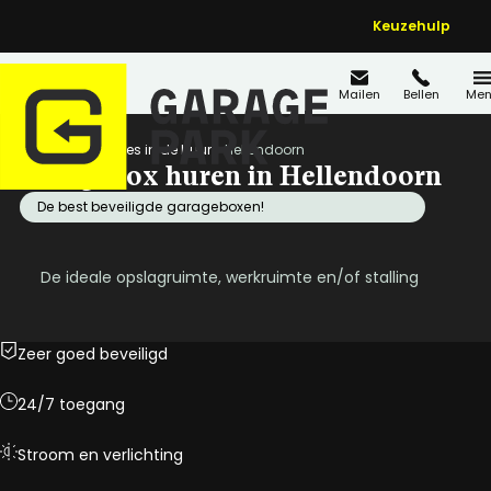
Keuzehulp
Mailen
Bellen
Men
Home
Locaties in de buurt
Hellendoorn
Garagebox huren in Hellendoorn
De best beveiligde garageboxen!
De ideale opslagruimte, werkruimte en/of stalling
Zeer goed beveiligd
24/7 toegang
Stroom en verlichting