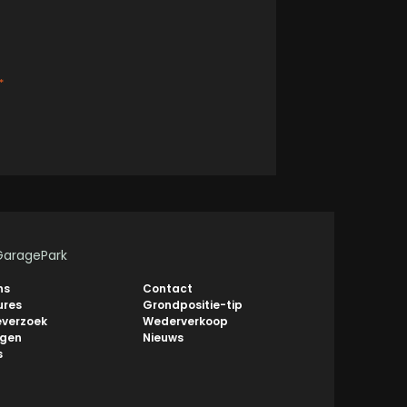
*
GaragePark
ns
Contact
ures
Grondpositie-tip
everzoek
Wederverkoop
ngen
Nieuws
s