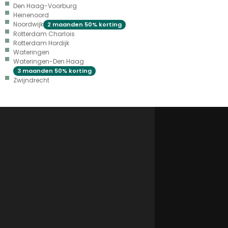
Den Haag-Voorburg
Heinenoord
Noordwijk
2 maanden 50% korting
Rotterdam Charlois
Rotterdam Hordijk
Wateringen
Wateringen-Den Haag
3 maanden 50% korting
Zwijndrecht