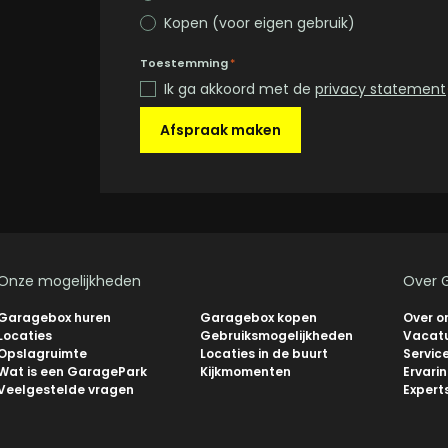
Kopen (voor eigen gebruik)
Toestemming
*
Ik ga akkoord met de
privacy statement
Afspraak maken
Onze mogelijkheden
Over 
Garagebox huren
Garagebox kopen
Over o
Locaties
Gebruiksmogelijkheden
Vacat
Opslagruimte
Locaties in de buurt
Servic
Wat is een GaragePark
Kijkmomenten
Ervari
Veelgestelde vragen
Expert