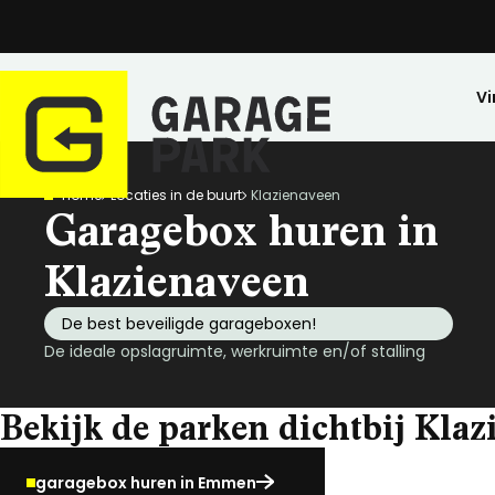
Vi
Home
Locaties in de buurt
Klazienaveen
Zoeken
Garagebox huren in
Bekijk alle locaties
Park bezichtigen
Klazienaveen
Top locaties
De best beveiligde garageboxen!
Drenthe
De ideale opslagruimte, werkruimte en/of stalling
Flevoland
Friesland
Bekijk de parken dichtbij Kla
Huren
Opslagruimte
Wij zijn GaragePark
Kopen
Stalling
Ervaringen
Gelderland
Veilig opgeslagen en 24/7 toegankelijk.
Meer dan 57 locaties in Nederland.
De ideale stalli
Een greep uit o
Groningen
garagebox huren in Emmen
Limburg