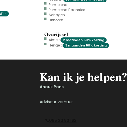
Purmerend
Purmerend Baanstee
 1,-
Schagen
Uithoorn
Overijssel
Almelo
2 maanden 50% korting
Hengelo
3 maanden 50% korting
Kan ik je helpen?
Anouk Pons
Adviseur verhuur
085 20 83 162