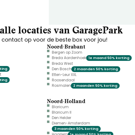
alle locaties van GaragePark
contact op voor de beste box voor jou!
Noord-Brabant
Bergen op Zoom
Breda Aardenhoek
1e maand 50% korting
Breda West
ting
Den Bosch
2 maanden 50% korting
t
Etten-Leur XXL
ting
Roosendaal
Rosmalen
2 maanden 50% korting
Noord-Holland
Blaricum
Blaricum II
Den Helder
Diemen-Amsterdam
3 maanden 50% korting
Haarlem
1e maand 50% korting