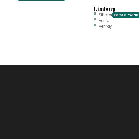
Limburg
Sittard
Eerste maand
Venlo
Venray