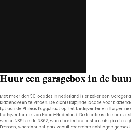
Noord-Brabant
Noord-Holland
Overijssel
Utrecht
Zeeland
Zuid-Holland
Huur een garagebox in de buur
Met meer dan 50 locaties in Nederland is er zeker een GarageP
Klazienaveen te vinden. De dichtstbijzijnde locatie voor Klaz
ligt aan de Phileas Foggstraat op het bedrijventerrein Bargerme
bedrijventerrein van Noord-Nederland. De locatie is dan ook uits
wegen N391 en de N862, waardoor iedere bestemming in de regio 
Emmen, waardoor het park vanuit meerdere richtingen gemakkeli