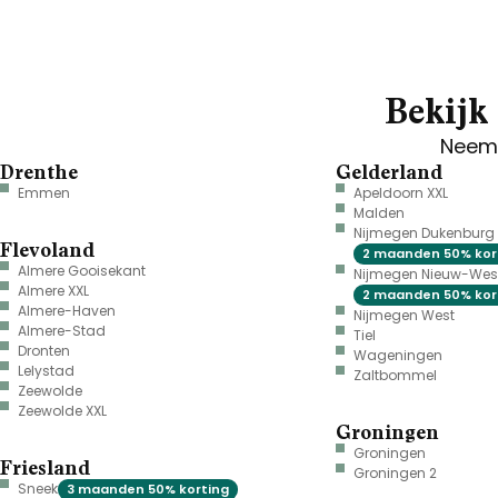
Bekijk 
Neem 
Drenthe
Gelderland
Emmen
Apeldoorn XXL
Malden
Nijmegen Dukenburg
Flevoland
2 maanden 50% kor
Almere Gooisekant
Nijmegen Nieuw-Wes
Almere XXL
2 maanden 50% kor
Almere-Haven
Nijmegen West
Almere-Stad
Tiel
Dronten
Wageningen
Lelystad
Zaltbommel
Zeewolde
Zeewolde XXL
Groningen
Groningen
Friesland
Groningen 2
Sneek
3 maanden 50% korting