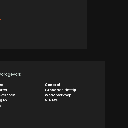
*
GaragePark
ns
Contact
ures
Grondpositie-tip
everzoek
Wederverkoop
ngen
Nieuws
s