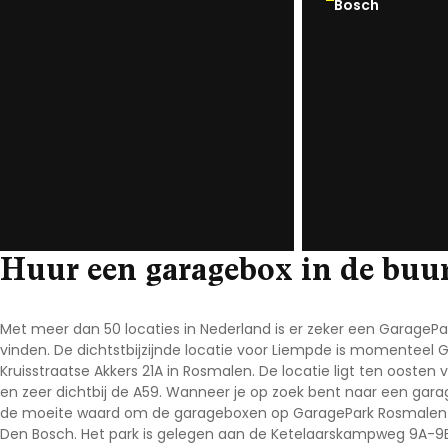
Bosch
Noord-Brabant
Noord-Holland
Overijssel
Utrecht
Zeeland
Zuid-Holland
Huur een garagebox in de buu
Met meer dan 50 locaties in Nederland is er zeker een GarageP
vinden. De dichtstbijzijnde locatie voor Liempde is momenteel 
Kruisstraatse Akkers 21A in Rosmalen. De locatie ligt ten oosten
en zeer dichtbij de A59. Wanneer je op zoek bent naar een gara
de moeite waard om de garageboxen op GaragePark Rosmalen te 
Den Bosch. Het park is gelegen aan de Ketelaarskampweg 9A-9B