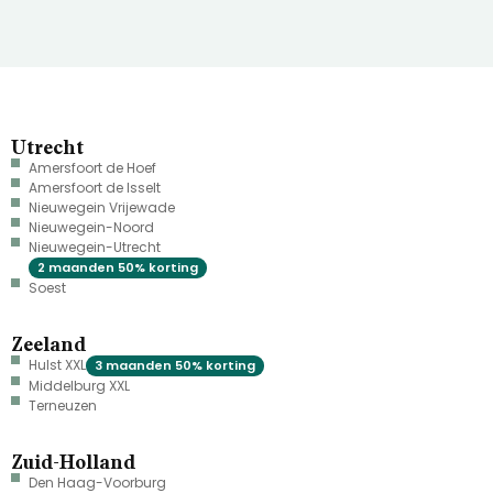
Utrecht
Amersfoort de Hoef
Amersfoort de Isselt
Nieuwegein Vrijewade
Nieuwegein-Noord
Nieuwegein-Utrecht
2 maanden 50% korting
Soest
Zeeland
Hulst XXL
3 maanden 50% korting
Middelburg XXL
Terneuzen
Zuid-Holland
Den Haag-Voorburg