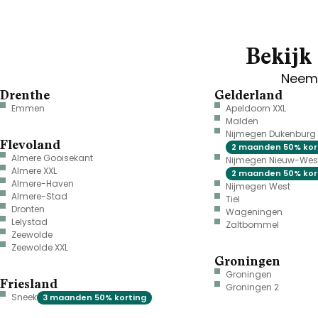
Bekijk 
Neem 
Drenthe
Gelderland
Emmen
Apeldoorn XXL
Malden
Nijmegen Dukenburg
Flevoland
2 maanden 50% kor
Almere Gooisekant
Nijmegen Nieuw-Wes
Almere XXL
2 maanden 50% kor
Almere-Haven
Nijmegen West
Almere-Stad
Tiel
Dronten
Wageningen
Lelystad
Zaltbommel
Zeewolde
Zeewolde XXL
Groningen
Groningen
Friesland
Groningen 2
Sneek
3 maanden 50% korting