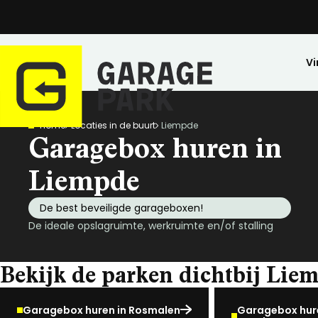
Vi
Home
Locaties in de buurt
Liempde
Zoeken
Garagebox huren in
Bekijk alle locaties
Park bezichtigen
Liempde
Top locaties
De best beveiligde garageboxen!
Drenthe
De ideale opslagruimte, werkruimte en/of stalling
Flevoland
Friesland
Bekijk de parken dichtbij Lie
Huren
Opslagruimte
Wij zijn GaragePark
Kopen
Stalling
Ervaringen
Gelderland
Veilig opgeslagen en 24/7 toegankelijk.
Meer dan 57 locaties in Nederland.
De ideale stalli
Een greep uit o
Groningen
Garagebox huren in Rosmalen
Garagebox hure
Limburg