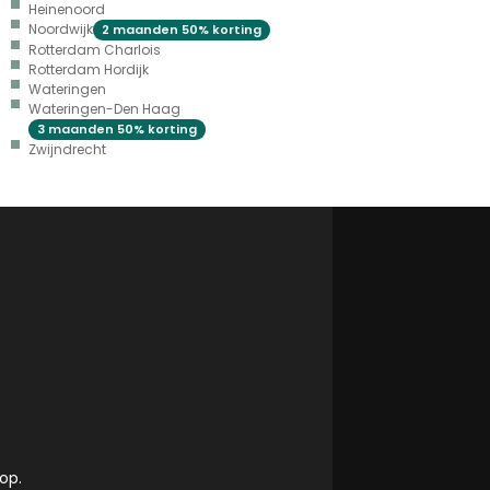
Heinenoord
Noordwijk
2 maanden 50% korting
Rotterdam Charlois
Rotterdam Hordijk
Wateringen
Wateringen-Den Haag
3 maanden 50% korting
Zwijndrecht
op.