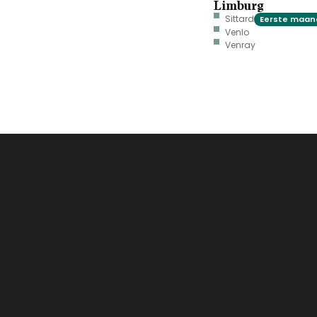
Limburg
Sittard
Eerste maand
Venlo
Venray