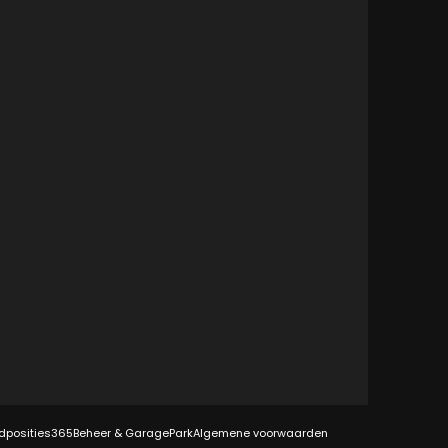
dposities
365Beheer & GaragePark
Algemene voorwaarden