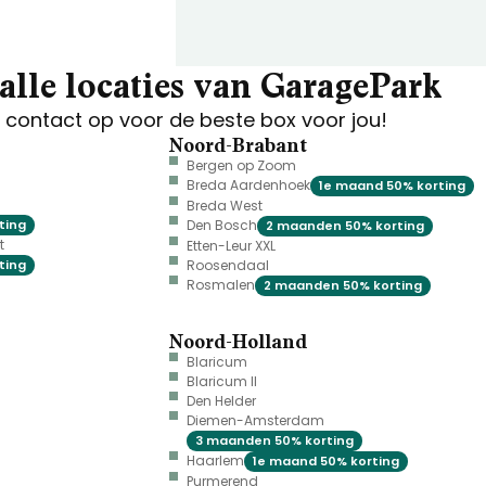
alle locaties van GaragePark
contact op voor de beste box voor jou!
Noord-Brabant
Bergen op Zoom
Breda Aardenhoek
1e maand 50% korting
Breda West
ting
Den Bosch
2 maanden 50% korting
t
Etten-Leur XXL
ting
Roosendaal
Rosmalen
2 maanden 50% korting
Noord-Holland
Blaricum
Blaricum II
Den Helder
Diemen-Amsterdam
3 maanden 50% korting
Haarlem
1e maand 50% korting
Purmerend