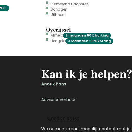
Purmerend Baanstee
 1,-
Schagen
Uithoorn
Overijssel
Almelo
2 maanden 50% korting
Hengelo
3 maanden 50% korting
Kan ik je helpen?
Anouk Pons
Adviseur verhuur
085 20 83 162
We nemen zo snel mogelijk contact met je 