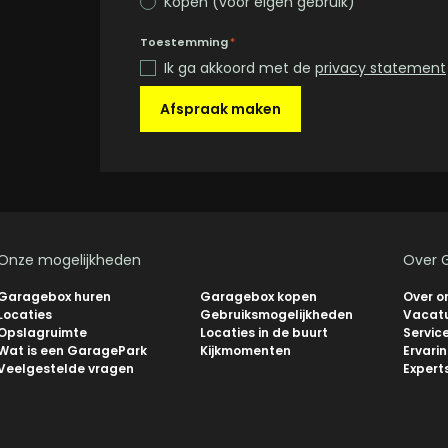
Kopen (voor eigen gebruik)
Toestemming
*
Ik ga akkoord met de
privacy statement
Afspraak maken
Onze mogelijkheden
Over 
Garagebox huren
Garagebox kopen
Over o
Locaties
Gebruiksmogelijkheden
Vacat
Opslagruimte
Locaties in de buurt
Servic
Wat is een GaragePark
Kijkmomenten
Ervari
Veelgestelde vragen
Expert