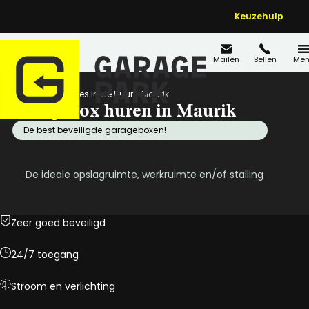
Keuzehulp
Mailen
Bellen
Men
Home
Locaties in de buurt
Maurik
Garagebox huren in Maurik
De best beveiligde garageboxen!
De ideale opslagruimte, werkruimte en/of stalling
Zeer goed beveiligd
24/7 toegang
Stroom en verlichting