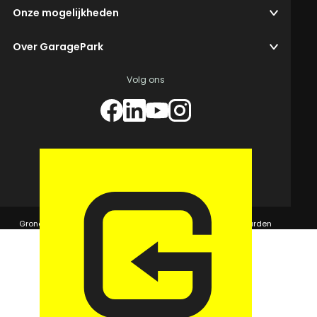
Onze mogelijkheden
Over GaragePark
Volg ons
© 2026 GaragePark.
Grondposities
365Beheer & GaragePark
Algemene voorwaarden