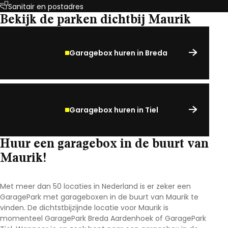
Sanitair en postadres
Bekijk de parken dichtbij Maurik
Garagebox huren in Breda
Garagebox huren in Tiel
Huur een garagebox in de buurt van
Maurik!
Met meer dan 50 locaties in Nederland is er zeker een
GaragePark met garageboxen in de buurt van Maurik
te
vinden. De dichtstbijzijnde locatie voor Maurik
is
momenteel GaragePark Breda Aardenhoek of GaragePark