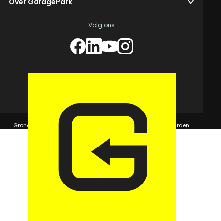
Over GaragePark
Volg ons
© 2026 GaragePark.
Grondposities
365Beheer & GaragePark
Algemene voorwaarden