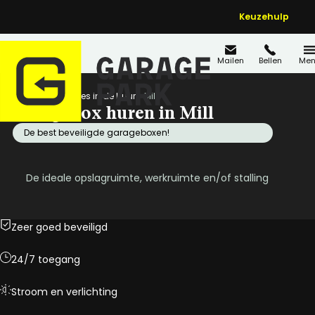
Keuzehulp
Mailen
Bellen
Men
Home
Locaties in de buurt
Mill
Garagebox huren in Mill
De best beveiligde garageboxen!
De ideale opslagruimte, werkruimte en/of stalling
Zeer goed beveiligd
24/7 toegang
Stroom en verlichting