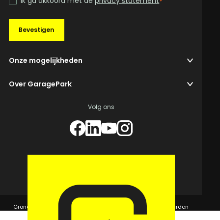
Ik ga akkoord met de
privacy statement
*
Bevestigen
Onze mogelijkheden
Over GaragePark
Volg ons
© 2026 GaragePark.
Grondposities
365Beheer & GaragePark
Algemene voorwaarden