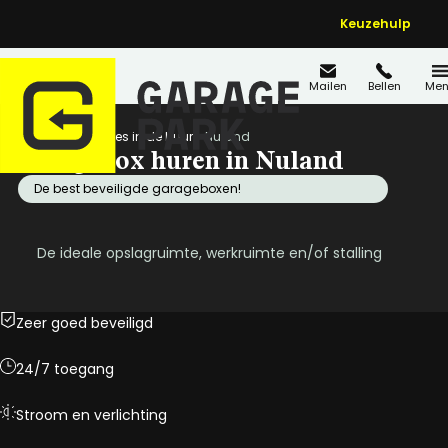
Keuzehulp
Mailen
Bellen
Men
Home
Locaties in de buurt
Nuland
Garagebox huren in Nuland
De best beveiligde garageboxen!
De ideale opslagruimte, werkruimte en/of stalling
Zeer goed beveiligd
24/7 toegang
Stroom en verlichting