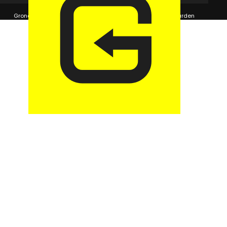
© 2026 GaragePark.
Grondposities
365Beheer & GaragePark
Algemene voorwaarden