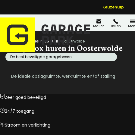
Keuzehulp
Mailen
Bellen
Men
Home
Locaties in de buurt
Oosterwolde
Garagebox huren in Oosterwolde
De best beveiligde garageboxen!
De ideale opslagruimte, werkruimte en/of stalling
Zeer goed beveiligd
24/7 toegang
Stroom en verlichting