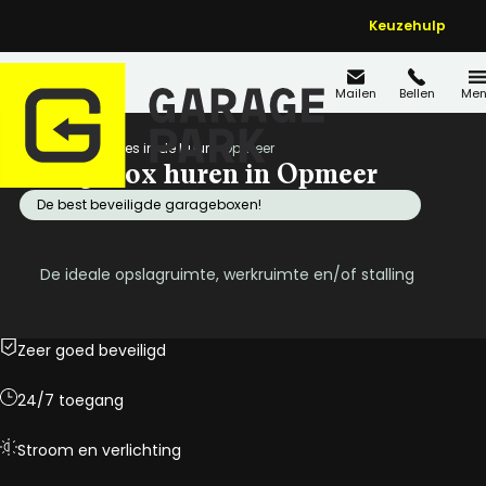
Keuzehulp
Mailen
Bellen
Men
Home
Locaties in de buurt
Opmeer
Garagebox huren in Opmeer
De best beveiligde garageboxen!
De ideale opslagruimte, werkruimte en/of stalling
Zeer goed beveiligd
24/7 toegang
Stroom en verlichting