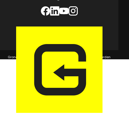
© 2026 GaragePark.
Grondposities
365Beheer & GaragePark
Algemene voorwaarden