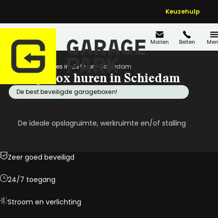
Keuzehulp
Mailen
Bellen
Men
Home
Locaties in de buurt
Schiedam
Garagebox huren in Schiedam
De best beveiligde garageboxen!
De ideale opslagruimte, werkruimte en/of stalling
Zeer goed beveiligd
24/7 toegang
Stroom en verlichting