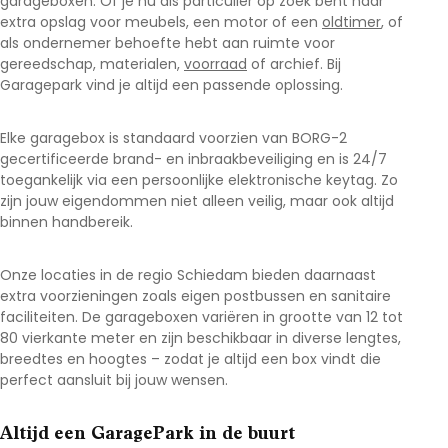
garageboxen. Of je nu als particulier op zoek bent naar
extra opslag voor meubels, een motor of een
oldtimer
, of
als ondernemer behoefte hebt aan ruimte voor
gereedschap, materialen,
voorraad
of archief. Bij
Garagepark vind je altijd een passende oplossing.
Elke garagebox is standaard voorzien van BORG-2
gecertificeerde brand- en inbraakbeveiliging en is 24/7
toegankelijk via een persoonlijke elektronische keytag. Zo
zijn jouw eigendommen niet alleen veilig, maar ook altijd
binnen handbereik.
Onze locaties in de regio Schiedam
bieden daarnaast
extra voorzieningen zoals eigen postbussen en sanitaire
faciliteiten. De garageboxen variëren in grootte van 12 tot
80 vierkante meter en zijn beschikbaar in diverse lengtes,
breedtes en hoogtes – zodat je altijd een box vindt die
perfect aansluit bij jouw wensen.
Altijd een GaragePark in de buurt