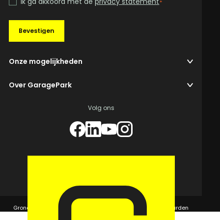
Ik ga akkoord met de
privacy statement
*
Bevestigen
Onze mogelijkheden
Over GaragePark
Volg ons
© 2026 GaragePark.
Grondposities
365Beheer & GaragePark
Algemene voorwaarden