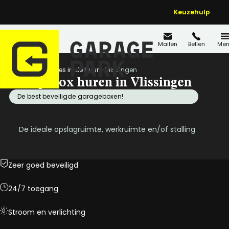
Keuzehulp
Mailen
Bellen
Men
Home
Locaties in de buurt
Vlissingen
Garagebox huren in Vlissingen
De best beveiligde garageboxen!
De ideale opslagruimte, werkruimte en/of stalling
Zeer goed beveiligd
24/7 toegang
Stroom en verlichting