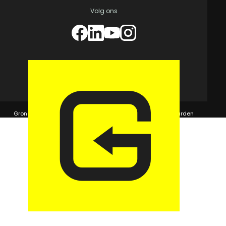
Volg ons
© 2026 GaragePark.
Grondposities
365Beheer & GaragePark
Algemene voorwaarden