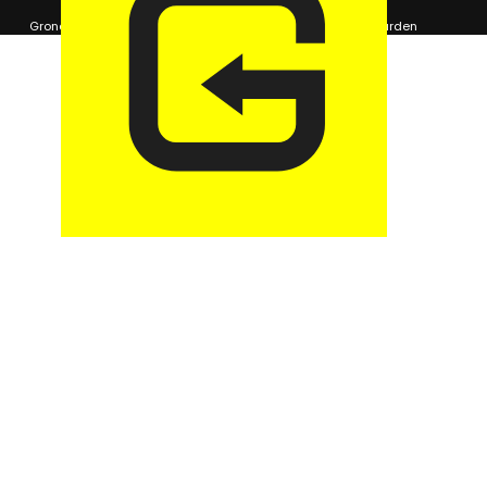
© 2026 GaragePark.
Grondposities
365Beheer & GaragePark
Algemene voorwaarden