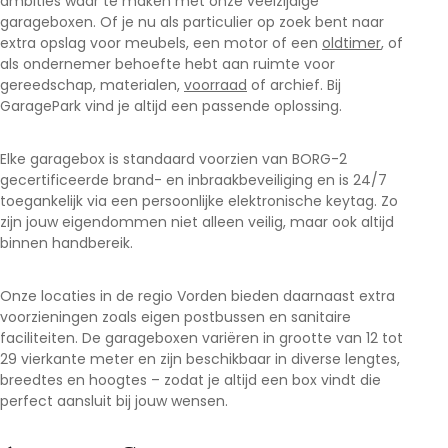
ambities waar te maken met onze veelzijdige
garageboxen. Of je nu als particulier op zoek bent naar
extra opslag voor meubels, een motor of een
oldtimer
, of
als ondernemer behoefte hebt aan ruimte voor
gereedschap, materialen,
voorraad
of archief. Bij
GaragePark vind je altijd een passende oplossing.
Elke garagebox is standaard voorzien van BORG-2
gecertificeerde brand- en inbraakbeveiliging en is 24/7
toegankelijk via een persoonlijke elektronische keytag. Zo
zijn jouw eigendommen niet alleen veilig, maar ook altijd
binnen handbereik.
Onze locaties in de regio Vorden bieden daarnaast extra
voorzieningen zoals eigen postbussen en sanitaire
faciliteiten. De garageboxen variëren in grootte van 12 tot
29 vierkante meter en zijn beschikbaar in diverse lengtes,
breedtes en hoogtes – zodat je altijd een box vindt die
perfect aansluit bij jouw wensen.