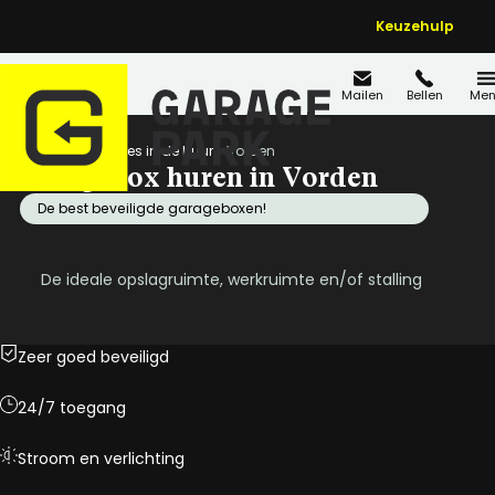
Keuzehulp
Mailen
Bellen
Men
Home
Locaties in de buurt
Vorden
Garagebox huren in Vorden
De best beveiligde garageboxen!
De ideale opslagruimte, werkruimte en/of stalling
Zeer goed beveiligd
24/7 toegang
Stroom en verlichting