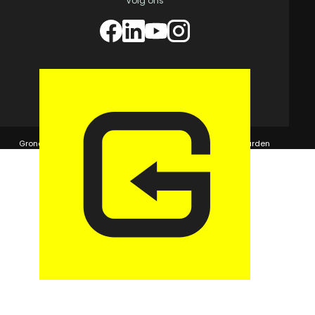
Volg ons
© 2026 GaragePark.
Grondposities
365Beheer & GaragePark
Algemene voorwaarden