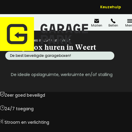
Keuzehulp
Mailen
Bellen
Men
Home
Locaties in de buurt
Weert
Garagebox huren in Weert
De best beveiligde garageboxen!
De ideale opslagruimte, werkruimte en/of stalling
Zeer goed beveiligd
24/7 toegang
Stroom en verlichting