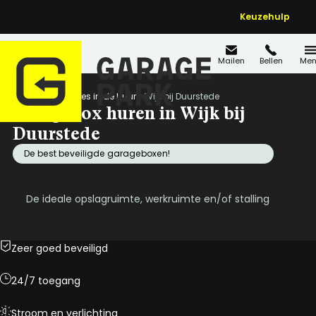
Keuzehulp
Mailen
Bellen
Men
Home
Locaties in de buurt
Wijk bij Duurstede
Garagebox huren in Wijk bij
Duurstede
De best beveiligde garageboxen!
De ideale opslagruimte, werkruimte en/of stalling
Zeer goed beveiligd
24/7 toegang
Stroom en verlichting