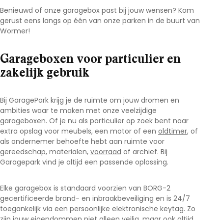
Benieuwd of onze garagebox past bij jouw wensen? Kom
gerust eens langs op één van onze parken in de buurt van
Wormer
!
Garageboxen voor particulier en
zakelijk gebruik
Bij GaragePark krijg je de ruimte om jouw dromen en
ambities waar te maken met onze veelzijdige
garageboxen. Of je nu als particulier op zoek bent naar
extra opslag voor meubels, een motor of een
oldtimer
, of
als ondernemer behoefte hebt aan ruimte voor
gereedschap, materialen,
voorraad
of archief. Bij
Garagepark vind je altijd een passende oplossing.
Elke garagebox is standaard voorzien van BORG-2
gecertificeerde brand- en inbraakbeveiliging en is 24/7
toegankelijk via een persoonlijke elektronische keytag. Zo
zijn jouw eigendommen niet alleen veilig, maar ook altijd