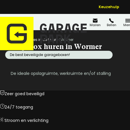
Keuzehulp
Mailen
Bellen
Men
Home
Locaties in de buurt
Wormer
Garagebox huren in Wormer
De best beveiligde garageboxen!
De ideale opslagruimte, werkruimte en/of stalling
Zeer goed beveiligd
24/7 toegang
Stroom en verlichting