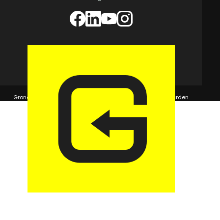
© 2026 GaragePark.
Grondposities
365Beheer & GaragePark
Algemene voorwaarden