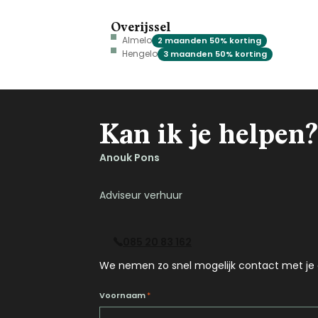
Overijssel
Almelo
2 maanden 50% korting
Hengelo
3 maanden 50% korting
Kan ik je helpen?
Anouk Pons
Adviseur verhuur
085 20 83 162
We nemen zo snel mogelijk contact met je 
Voornaam
*