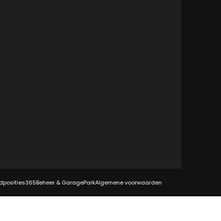
dposities
365Beheer & GaragePark
Algemene voorwaarden