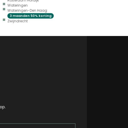
Rotterdam Hordijk
Wateringen
Wateringen-Den Haag
3 maanden 50% korting
Zwijndrecht
op.