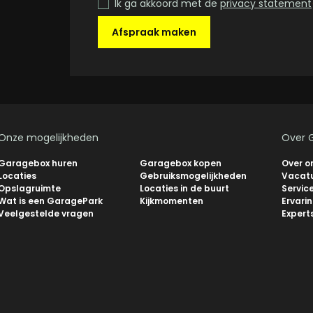
Ik ga akkoord met de
privacy statement
Afspraak maken
Onze mogelijkheden
Over 
Garagebox huren
Garagebox kopen
Over o
Locaties
Gebruiksmogelijkheden
Vacat
Opslagruimte
Locaties in de buurt
Servic
Wat is een GaragePark
Kijkmomenten
Ervari
Veelgestelde vragen
Expert