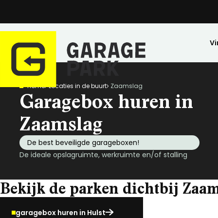
Vi
Home
Locaties in de buurt
Zaamslag
Zoeken
Garagebox huren in
Bekijk alle locaties
Park bezichtigen
Zaamslag
Top locaties
De best beveiligde garageboxen!
Drenthe
De ideale opslagruimte, werkruimte en/of stalling
Flevoland
Friesland
Bekijk de parken dichtbij Zaa
Huren
Opslagruimte
Wij zijn GaragePark
Kopen
Stalling
Ervaringen
Gelderland
Veilig opgeslagen en 24/7 toegankelijk.
Meer dan 57 locaties in Nederland.
De ideale stalli
Een greep uit o
Groningen
garagebox huren in Hulst
Limburg