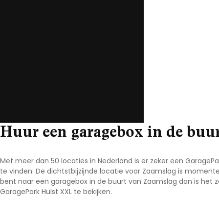
Noord-Brabant
Noord-Holland
Overijssel
Utrecht
Zeeland
Zuid-Holland
Huur een garagebox in de buur
Met meer dan 50 locaties in Nederland is er zeker een Garage
te vinden. De dichtstbijzijnde locatie voor Zaamslag is moment
bent naar een garagebox in de buurt van Zaamslag dan is het
GaragePark Hulst XXL te bekijken.