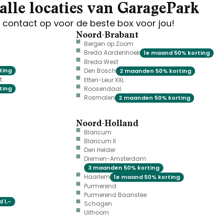
alle locaties van GaragePark
contact op voor de beste box voor jou!
Noord-Brabant
Bergen op Zoom
Breda Aardenhoek
1e maand 50% korting
Breda West
ting
Den Bosch
2 maanden 50% korting
t
Etten-Leur XXL
ting
Roosendaal
Rosmalen
2 maanden 50% korting
Noord-Holland
Blaricum
Blaricum II
Den Helder
Diemen-Amsterdam
3 maanden 50% korting
Haarlem
1e maand 50% korting
Purmerend
Purmerend Baanstee
 1,-
Schagen
Uithoorn