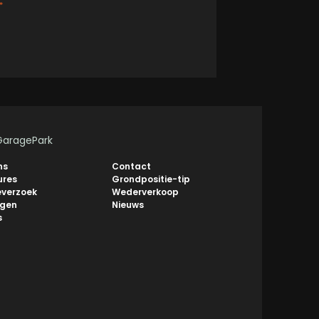
*
GaragePark
ns
Contact
ures
Grondpositie-tip
everzoek
Wederverkoop
ngen
Nieuws
s