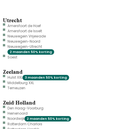
Utrecht
Amersfoort de Hoef
Amersfoort de Isselt
Nieuwegein Vrijewade
Nieuwegein-Noord
Nieuwegein-Utrecht
2 maanden 50% korting
Soest
Zeeland
Hulst XXL
3 maanden 50% korting
Middelburg XXL
Terneuzen
Zuid-Holland
Den Haag-Voorburg
Heinenoord
Noordwijk
2 maanden 50% korting
Rotterdam Charlois