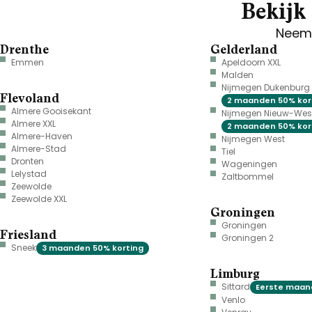
Bekijk 
Neem 
Drenthe
Gelderland
Emmen
Apeldoorn XXL
Malden
Nijmegen Dukenburg
Flevoland
2 maanden 50% kor
Almere Gooisekant
Nijmegen Nieuw-Wes
Almere XXL
2 maanden 50% kor
Almere-Haven
Nijmegen West
Almere-Stad
Tiel
Dronten
Wageningen
Lelystad
Zaltbommel
Zeewolde
Zeewolde XXL
Groningen
Groningen
Friesland
Groningen 2
Sneek
3 maanden 50% korting
Limburg
Sittard
Eerste maand
Venlo