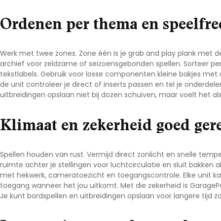
Ordenen per thema en speelfre
Werk met twee zones. Zone één is je grab and play plank met de 
archief voor zeldzame of seizoensgebonden spellen. Sorteer per
tekstlabels. Gebruik voor losse componenten kleine bakjes met de
de unit controleer je direct of inserts passen en tel je onderdelen
uitbreidingen opslaan
niet bij dozen schuiven, maar voelt het als
Klimaat en zekerheid goed ger
Spellen houden van rust. Vermijd direct zonlicht en snelle tem
ruimte achter je stellingen voor luchtcirculatie en sluit bakken al
met hekwerk, cameratoezicht en toegangscontrole. Elke unit k
toegang wanneer het jou uitkomt. Met die zekerheid is
GarageP
Je kunt
bordspellen en uitbreidingen opslaan
voor langere tijd z