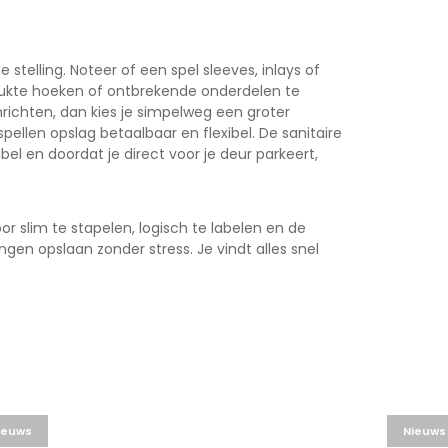
 stelling. Noteer of een spel sleeves, inlays of
ukte hoeken of ontbrekende onderdelen te
k inrichten, dan kies je simpelweg een groter
spellen opslag
betaalbaar en flexibel. De sanitaire
l en doordat je direct voor je deur parkeert,
or slim te stapelen, logisch te labelen en de
ingen opslaan
zonder stress. Je vindt alles snel
ieuws
Nieuws