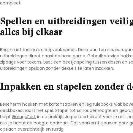
compleet.
Noord-Brabant
Noord-Holland
Spellen en uitbreidingen veilig
Overijssel
alles bij elkaar
Utrecht
Zeeland
Begin met thema’s die jij vaak speelt. Denk aan familie, euroga
Zuid-Holland
uitbreidingen direct naast de base game. Gebruik stevige bakken
zipbags voor tokens. Laat een beetje speling tussen dozen en zet
uitbreidingen opslaan
zonder deksels te laten inzakken.
Inpakken en stapelen zonder 
Bescherm hoeken met kartonstroken en leg rulebooks vlak boven
deckboxes naast het spel. Stapel tot schouderhoogte en gebruik
helpt
GaragePark
in de praktijk. Je parkeert direct voor je unit en
dus je benut de hoogte optimaal. Dat voorkomt sjouwen door
opslaan
overzichtelijk en rustig.