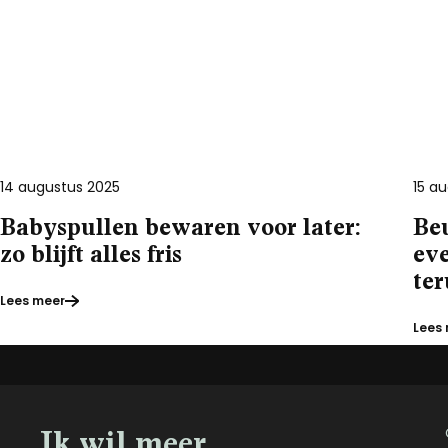
14 augustus 2025
15 a
Babyspullen bewaren voor later:
Be
zo blijft alles fris
eve
te
Lees meer
Lees
Ik wil meer