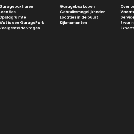
Garagebox huren
Garagebox kopen
Over o
Locaties
Gebruiksmogelijkheden
Vacat
Opslagruimte
Locaties in de buurt
Servic
Wat is een GaragePark
Kijkmomenten
Ervari
Veelgestelde vragen
Expert