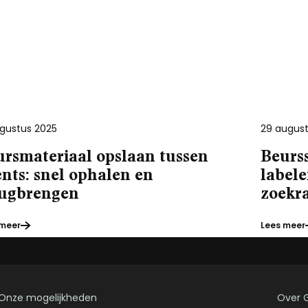
ugustus 2025
29 august
ursmateriaal opslaan tussen
Beurs
nts: snel ophalen en
label
rugbrengen
zoekr
 meer
Lees meer
Onze mogelijkheden
Over 