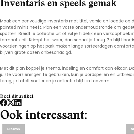
Inventaris en speels gemak
Maak een eenvoudige inventaris met titel, versie en locatie op de
painted minis heeft. Plan een vaste onderhoudsronde om gede
spotten. Breidt je collectie uit of wil je tijdelijk een verkoophoe
formaat unit. Krimpt het weer, dan schaal je terug. Zo blijft
bord
voorzieningen op het park maken lange sorteerdagen comfortabe
blijven grote dozen onbeschadigd.
Met dit plan koppel je thema, indeling en comfort aan elkaar. Do
juiste voorzieningen te gebruiken, kun je
bordspellen en uitbreid
terug, je tafelt sneller en je collectie blijft in topvorm.
Deel dit artikel
Ook interessant:
Nieuws
N