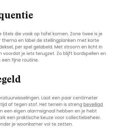
quentie
titels die vaak op tafel komen. Zone twee is je
 thema en label de stellingplanken met korte
ksel, per spel gelabeld. Met stroom en licht in
 voordat je iets terugzet. Zo blijft
bordspellen en
 een fijne routine.
egeld
peratuurwisselingen. Laat een paar centimeter
tijd af tegen stof. Het terrein is streng
beveiligd
an een eigen alarmsignaal hebben en je hebt
ark
een praktische keuze voor collectiebeheer.
onder je woonkamer vol te zetten.