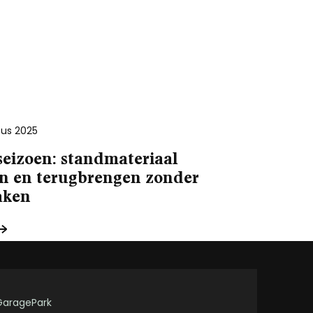
us 2025
seizoen: standmateriaal
en en terugbrengen zonder
aken
GaragePark