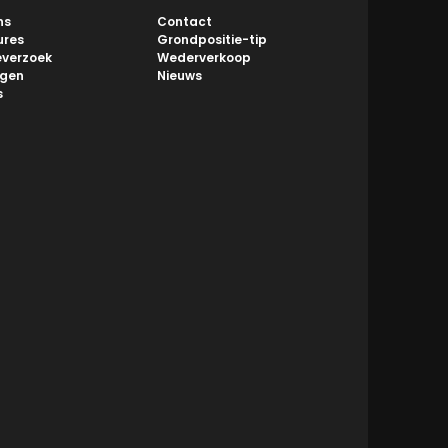
ns
Contact
ures
Grondpositie-tip
everzoek
Wederverkoop
ngen
Nieuws
s