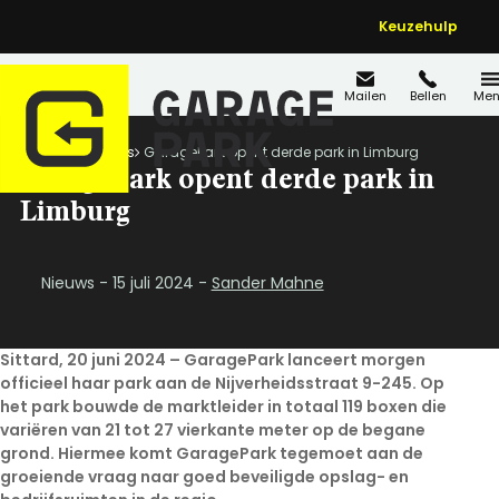
Keuzehulp
Mailen
Bellen
Men
Home
Nieuws
GaragePark opent derde park in Limburg
GaragePark opent derde park in
Limburg
Nieuws - 15 juli 2024 -
Sander Mahne
Sittard, 20 juni 2024 – GaragePark lanceert morgen
officieel haar park aan de Nijverheidsstraat 9-245. Op
het park bouwde de marktleider in totaal 119 boxen die
variëren van 21 tot 27 vierkante meter op de begane
grond. Hiermee komt GaragePark tegemoet aan de
groeiende vraag naar goed beveiligde opslag- en