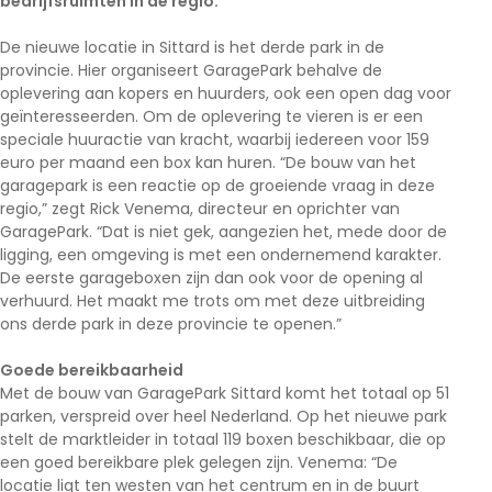
bedrijfsruimten in de regio.
De nieuwe locatie in Sittard is het derde park in de
provincie. Hier organiseert GaragePark behalve de
oplevering aan kopers en huurders, ook een open dag voor
geïnteresseerden. Om de oplevering te vieren is er een
speciale huuractie van kracht, waarbij iedereen voor 159
euro per maand een box kan huren. “De bouw van het
garagepark is een reactie op de groeiende vraag in deze
regio,” zegt Rick Venema, directeur en oprichter van
GaragePark. “Dat is niet gek, aangezien het, mede door de
ligging, een omgeving is met een ondernemend karakter.
De eerste garageboxen zijn dan ook voor de opening al
verhuurd.
Het maakt me trots om met deze uitbreiding
ons derde park in deze provincie te openen.”
Goede bereikbaarheid
Met de bouw van GaragePark Sittard komt het totaal op 51
parken, verspreid over heel Nederland. Op het nieuwe park
stelt de marktleider in totaal 119 boxen beschikbaar, die op
een goed bereikbare plek gelegen zijn. Venema: “
De
locatie ligt ten westen van het centrum en in de buurt