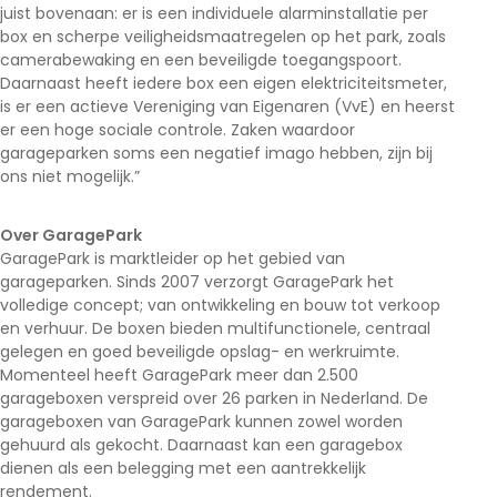
juist bovenaan: er is een individuele alarminstallatie per
box en scherpe veiligheidsmaatregelen op het park, zoals
camerabewaking en een beveiligde toegangspoort.
Daarnaast heeft iedere box een eigen elektriciteitsmeter,
is er een actieve Vereniging van Eigenaren (VvE) en heerst
er een hoge sociale controle. Zaken waardoor
garageparken soms een negatief imago hebben, zijn bij
ons niet mogelijk.”
Over GaragePark
GaragePark is marktleider op het gebied van
garageparken. Sinds 2007 verzorgt GaragePark het
volledige concept; van ontwikkeling en bouw tot verkoop
en verhuur. De boxen bieden multifunctionele, centraal
gelegen en goed beveiligde opslag- en werkruimte.
Momenteel heeft GaragePark meer dan 2.500
garageboxen verspreid over 26 parken in Nederland. De
garageboxen van GaragePark kunnen zowel worden
gehuurd als gekocht. Daarnaast kan een garagebox
dienen als een belegging met een aantrekkelijk
rendement.