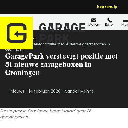
Keuzehulp
Mailen
Bellen
Men
Home
Nieuws
GaragePark verstevigt positie met 51 nieuwe garageboxen in
Groningen
GaragePark verstevigt positie met
51 nieuwe garageboxen in
Groningen
Nieuws - 14 februari 2020 -
Sander Mahne
Eerste park in Groningen brengt totaal naar 26
garageparken