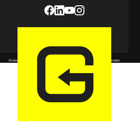
© 2026 GaragePark.
Grondposities
365Beheer & GaragePark
Algemene voorwaarden