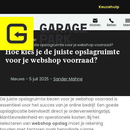
Keuzehulp
Mailen
Bellen
Men
Home
Nieuws
Hoe kies je de juiste opslagruimte voor je webshop voorraad?
Hoe kies je de juiste opslagruimte
voor je webshop voorraad?
Nieuws - 5 juli 2025 -
Sander Mahne
De juiste opslagruimte kiezen voor je webshop voorraad is
essentieel voor het succes van je online bedrijf. Een goede
opslaglocatie beïnvloedt direct je orderverwerkingstijd,
klanttevredenheid en operationele kosten. Bij het
selecteren van
webshop opslag
moet je rekening
houden met factoren zoals benodigde ruimte,