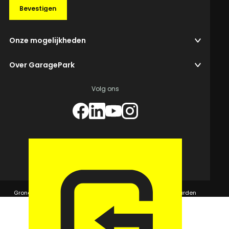
Bevestigen
Onze mogelijkheden
Over GaragePark
Volg ons
© 2026 GaragePark.
Grondposities
365Beheer & GaragePark
Algemene voorwaarden