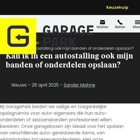
Keuzehulp
Mailen
Bellen
Men
Home
Nieuws
Kan ik in een autostalling ook mijn banden of onderdelen opslaan?
Kan ik in een autostalling ook mijn
banden of onderdelen opslaan?
Nieuws - 28 april 2025 -
Sander Mahne
Bij GaragePark bieden we veilige en toegankelijke
opslagruimte voor auto-eigenaars die hun auto-
onderdelen of seizoensbanden professioneel willen
bewaren. Onze garageboxen zijn ideaal voor het opslaan
van verschillende auto-gerelateerde items, van
winterbanden tot reserveonderdelen. Met onze