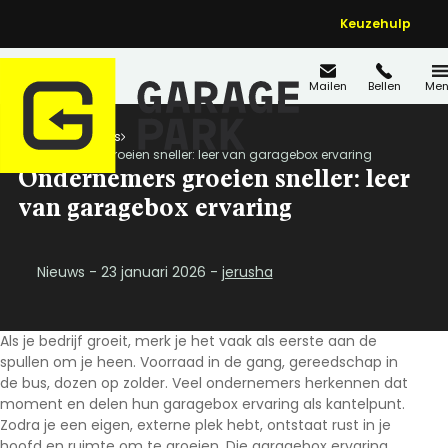
Keuzehulp
Mailen
Bellen
Men
Home
Nieuws
Ondernemers groeien sneller: leer van garagebox ervaring
Ondernemers groeien sneller: leer
van garagebox ervaring
Nieuws - 23 januari 2026 -
jerusha
Als je bedrijf groeit, merk je het vaak als eerste aan de
spullen om je heen. Voorraad in de gang, gereedschap in
de bus, dozen op zolder. Veel ondernemers herkennen dat
moment en delen hun
garagebox ervaring
als kantelpunt.
Zodra je een eigen, externe plek hebt, ontstaat rust in je
hoofd en ruimte om te groeien. Die
garagebox ervaring