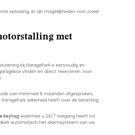
nte oplossing, er zijn mogelijkheden voor zowel
otorstalling met
rziening bij GaragePark is eenvoudig en
 garagebox vinden en direct reserveren. Voor
.
riode van minimaal 6 maanden afgesproken,
jl GaragePark zekerheid heeft over de bezetting.
ke keytag
waarmee u 24/7 toegang heeft tot
chakelt automatisch het alarmsysteem van uw