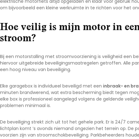
elektrische motorfiets altijd opgeladen en klaar voor gebruik ho
om bijvoorbeeld een kleine werkruimte in te richten voor het
Hoe veilig is mijn motor in ee
stroom?
Bij een motorstalling met stroomvoorziening is veiligheid een b
hiervoor uitgebreide beveiligingsmaatregelen getroffen. Alle pa
een hoog niveau van beveiliging.
Elke garagebox is individueel beveiligd met een
inbraak- en br
minuten brandwerend, wat extra bescherming biedt tegen mogeli
elke box is professioneel aangelegd volgens de geldende veiligh
problemen minimaal is.
De beveiliging strekt zich uit tot het gehele park. Er is 24/7 
lichtplan komt ’s avonds niemand ongezien het terrein op. De 
voorzien zijn van stroomschokbeveiliging. Parkbeheerders houde