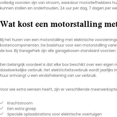
volledig voorzien zijn van stroom, waardoor motorliefhebbers
Noord-Brabant
kunnen stallen en onderhouden, 24 uur per dag, 7 dagen per we
Noord-Holland
Wat kost een motorstalling me
Overijssel
Utrecht
Zeeland
Bij het huren van een motorstalling met elektrische voorzieni
kostencomponenten. De basishuur voor een motorstalling variee
Zuid-Holland
de box. Bij GaragePark zijn alle garageboxen standaard voorzie
Een belangrijk voordeel is dat elke box beschikt over een eigen
daadwerkelijke verbruik. Het elektriciteitsverbruik wordt jaarlijks
huur ontvangt u een eindafrekening van uw verbruik.
Voor wie extra wensen heeft, zijn er verschillende meerwerkopti
Krachtstroom
Een extra groep
Speciale oplaadstations voor elektrische voertuigen