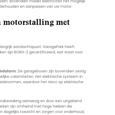
uden. Bovendien maakt elektriciteit het mogelijk
 onderhouden en aanpassen van uw motor.
n motorstalling met
elangrijk aandachtspunt. GaragePark heeft
rken zijn BORG-2 gecertificeerd, wat staat voor
andalarm
. De garageboxen zijn bovendien zestig
jke calamiteiten. Het elektrische systeem in
eidsnormen, waardoor het risico op elektrische
camerabewaking aanwezig en door een uitgekiend
parken zijn omheind met hoge hekken die
n dagelijks toezicht en zorgen voor onderhoud,