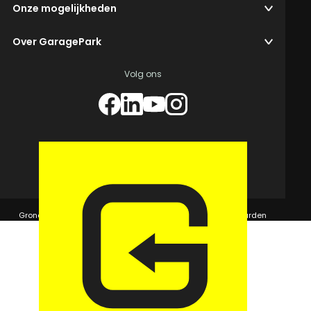
Onze mogelijkheden
Over GaragePark
Volg ons
© 2026 GaragePark.
Grondposities
365Beheer & GaragePark
Algemene voorwaarden