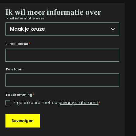
Ik wil meer informatie over
Ik wil informatie over
E-mailadres
*
Telefoon
Toestemming
*
Ik ga akkoord met de
privacy statement
*
Bevestigen