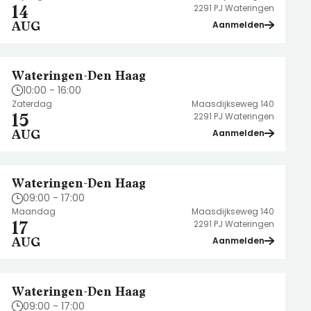
14
2291 PJ Wateringen
AUG
Aanmelden
Wateringen-Den Haag
10:00 - 16:00
Zaterdag
Maasdijkseweg 140
15
2291 PJ Wateringen
AUG
Aanmelden
Wateringen-Den Haag
09:00 - 17:00
Maandag
Maasdijkseweg 140
17
2291 PJ Wateringen
AUG
Aanmelden
Wateringen-Den Haag
09:00 - 17:00