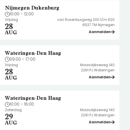
Nijmegen Dukenburg
10:00 - 12:00
Vrijdag
van Rosenburgweg 200 t/m 620
28
6537 TM Nijmegen
AUG
Aanmelden
Wateringen-Den Haag
09:00 - 17:00
Vrijdag
Maasdijkseweg 140
28
2291 PJ Wateringen
AUG
Aanmelden
Wateringen-Den Haag
10:00 - 16:00
Zaterdag
Maasdijkseweg 140
29
2291 PJ Wateringen
AUG
Aanmelden