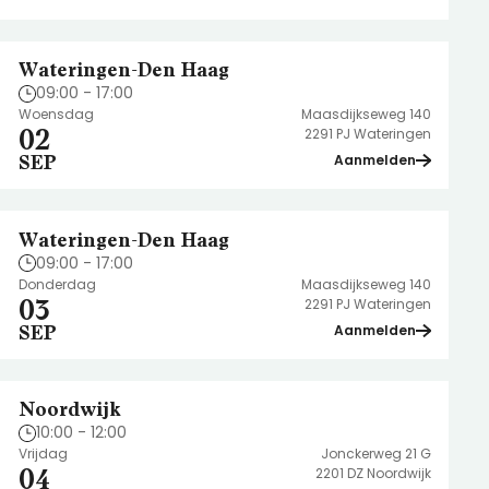
Wateringen-Den Haag
09:00 - 17:00
Woensdag
Maasdijkseweg 140
02
2291 PJ Wateringen
SEP
Aanmelden
Wateringen-Den Haag
09:00 - 17:00
Donderdag
Maasdijkseweg 140
03
2291 PJ Wateringen
SEP
Aanmelden
Noordwijk
10:00 - 12:00
Vrijdag
Jonckerweg 21 G
04
2201 DZ Noordwijk