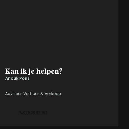
Kan ik je helpen?
Anouk Pons
Adviseur Verhuur & Verkoop
085 20 83 162