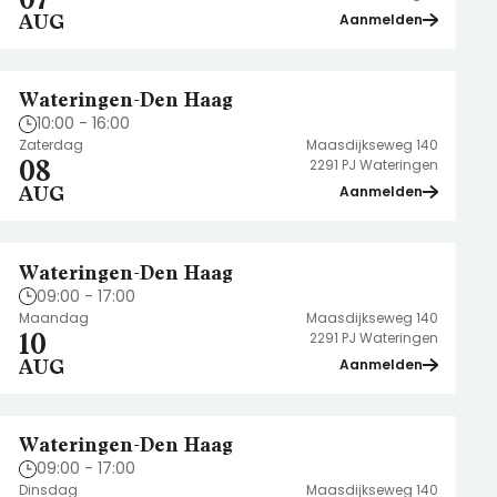
AUG
Aanmelden
Wateringen-Den Haag
10:00 - 16:00
Zaterdag
Maasdijkseweg 140
08
2291 PJ Wateringen
AUG
Aanmelden
Wateringen-Den Haag
09:00 - 17:00
Maandag
Maasdijkseweg 140
10
2291 PJ Wateringen
AUG
Aanmelden
Wateringen-Den Haag
09:00 - 17:00
Dinsdag
Maasdijkseweg 140