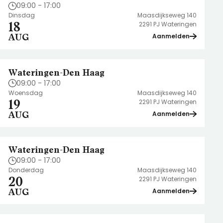
09:00 - 17:00
Dinsdag
Maasdijkseweg 140
18
2291 PJ Wateringen
AUG
Aanmelden
Wateringen-Den Haag
09:00 - 17:00
Woensdag
Maasdijkseweg 140
19
2291 PJ Wateringen
AUG
Aanmelden
Wateringen-Den Haag
09:00 - 17:00
Donderdag
Maasdijkseweg 140
20
2291 PJ Wateringen
AUG
Aanmelden