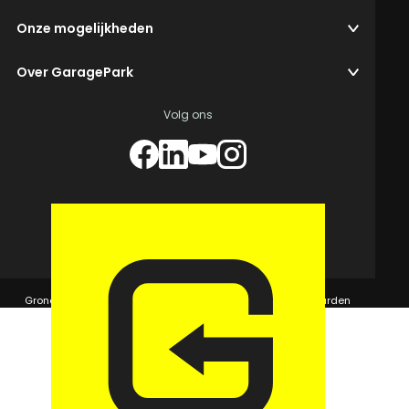
Onze mogelijkheden
Over GaragePark
Volg ons
© 2026 GaragePark.
Grondposities
365Beheer & GaragePark
Algemene voorwaarden