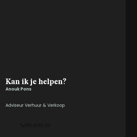
Kan ik je helpen?
Anouk Pons
Adviseur Verhuur & Verkoop
085 20 83 162