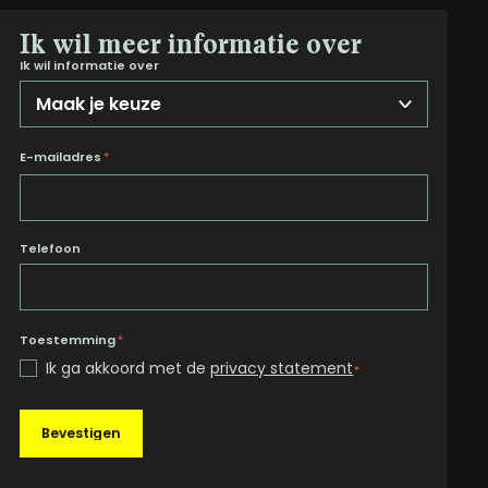
Ik wil meer informatie over
Ik wil informatie over
E-mailadres
*
Telefoon
Toestemming
*
Ik ga akkoord met de
privacy statement
*
Bevestigen