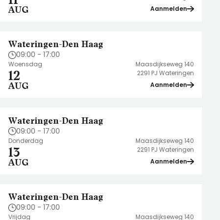
AUG
Aanmelden
Wateringen-Den Haag
09:00 - 17:00
Woensdag
Maasdijkseweg 140
12
2291 PJ Wateringen
AUG
Aanmelden
Wateringen-Den Haag
09:00 - 17:00
Donderdag
Maasdijkseweg 140
13
2291 PJ Wateringen
AUG
Aanmelden
Wateringen-Den Haag
09:00 - 17:00
Vrijdag
Maasdijkseweg 140