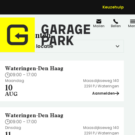
Keuzehulp
Mailen
Bellen
Men
Kijkmomenten
Wateringen-Den Haag
09:00 - 17:00
Maandag
Maasdijkseweg 140
10
2291 PJ Wateringen
AUG
Aanmelden
Wateringen-Den Haag
09:00 - 17:00
Dinsdag
Maasdijkseweg 140
11
2291 PJ Wateringen