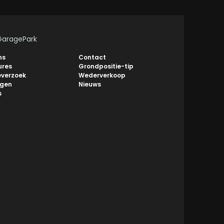
GaragePark
ns
Contact
ures
Grondpositie-tip
everzoek
Wederverkoop
ngen
Nieuws
s