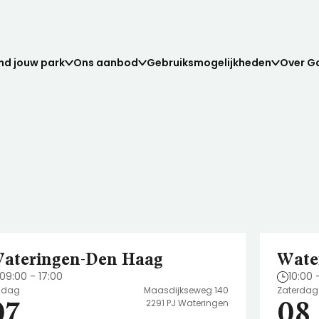
nd jouw park
Ons aanbod
Gebruiksmogelijkheden
Over G
ateringen-Den Haag
Wate
Grond verkopen?
Werkruimte
Veelgestelde vragen
09:00 - 17:00
10:00 
ng voor elk voertuig.
nze huurders.
Elke box is voorzien van stroom en verli
Vind het antwoord op al jouw vragen.
ijdag
Maasdijkseweg 140
Zaterdag
07
08
2291 PJ Wateringen