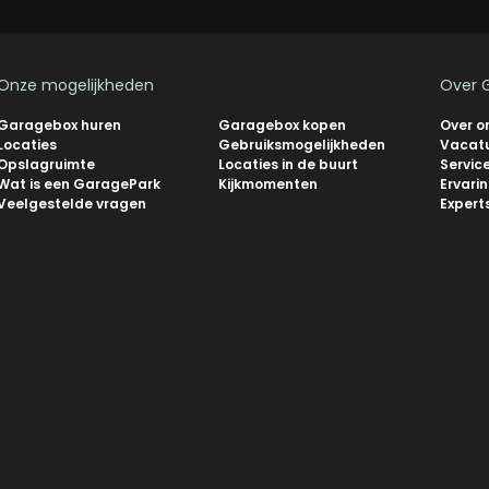
Onze mogelijkheden
Over 
Garagebox huren
Garagebox kopen
Over o
Locaties
Gebruiksmogelijkheden
Vacat
Opslagruimte
Locaties in de buurt
Servic
Wat is een GaragePark
Kijkmomenten
Ervari
Veelgestelde vragen
Expert