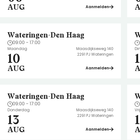
AUG
Aanmelden
Noord-Brabant
Noord-Holland
Overijssel
Wateringen-Den Haag
W
Utrecht
09:00 - 17:00
Zeeland
Maandag
Maasdijkseweg 140
Di
10
1
2291 PJ Wateringen
Zuid-Holland
AUG
Aanmelden
Wateringen-Den Haag
W
09:00 - 17:00
Donderdag
Maasdijkseweg 140
Vr
13
2291 PJ Wateringen
AUG
Aanmelden