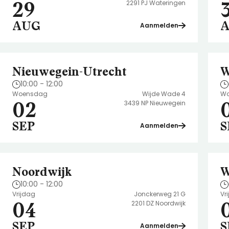
29
2291 PJ Wateringen
AUG
Aanmelden
Nieuwegein-Utrecht
W
10:00 - 12:00
Woensdag
Wijde Wade 4
Wo
02
3439 NP Nieuwegein
SEP
S
Aanmelden
Noordwijk
W
10:00 - 12:00
Vrijdag
Jonckerweg 21 G
Vr
04
2201 DZ Noordwijk
SEP
S
Aanmelden