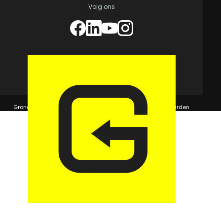
Volg ons
© 2026 GaragePark.
Grondposities
365Beheer & GaragePark
Algemene voorwaarden