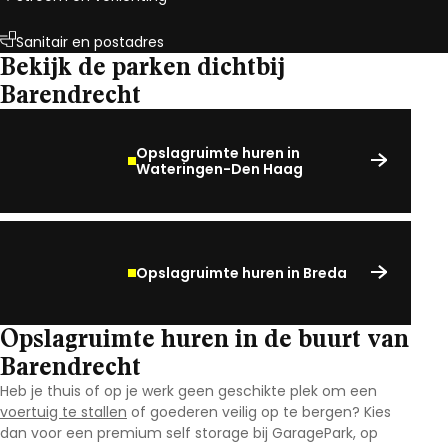
Sanitair en postadres
Bekijk de parken dichtbij
Barendrecht
Opslagruimte huren in
Wateringen-Den Haag
Opslagruimte huren in Breda
Opslagruimte huren in de buurt van
Barendrecht
Heb je thuis of op je werk geen geschikte plek om een
voertuig te stallen
of goederen veilig op te bergen? Kies
dan voor een premium self storage bij GaragePark, op