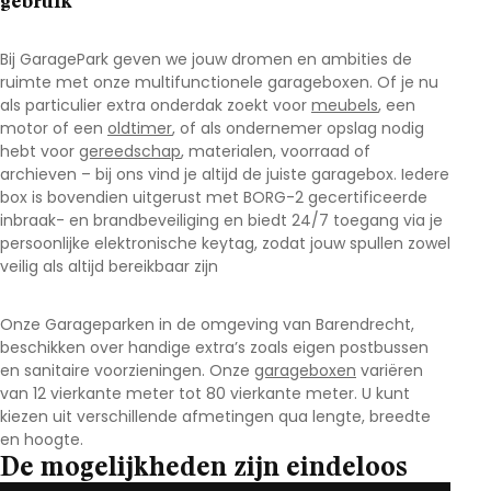
gebruik
Bij GaragePark geven we jouw dromen en ambities de
ruimte met onze multifunctionele garageboxen. Of je nu
als particulier extra onderdak zoekt voor
meubels
, een
motor of een
oldtimer
, of als ondernemer opslag nodig
hebt voor
gereedschap
, materialen, voorraad of
archieven – bij ons vind je altijd de juiste garagebox. Iedere
box is bovendien uitgerust met BORG-2 gecertificeerde
inbraak- en brandbeveiliging en biedt 24/7 toegang via je
persoonlijke elektronische keytag, zodat jouw spullen zowel
veilig als altijd bereikbaar zijn
Onze Garageparken in de omgeving van Barendrecht
,
beschikken over handige extra’s zoals eigen postbussen
en sanitaire voorzieningen. Onze
garageboxen
variëren
van 12 vierkante meter tot 80 vierkante meter. U kunt
kiezen uit verschillende afmetingen qua lengte, breedte
en hoogte.
De mogelijkheden zijn eindeloos