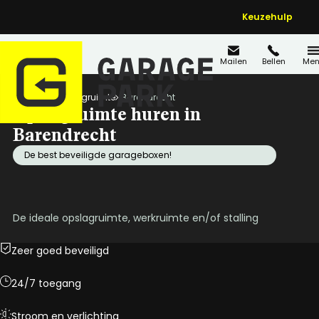
Keuzehulp
Mailen
Bellen
Men
Home
Opslagruimte
Barendrecht
Opslagruimte huren in
Barendrecht
De best beveiligde garageboxen!
De ideale opslagruimte, werkruimte en/of stalling
Zeer goed beveiligd
24/7 toegang
Stroom en verlichting