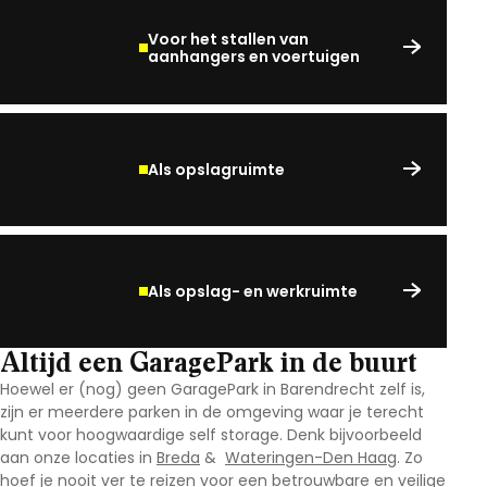
Voor het stallen van
aanhangers en voertuigen
Als opslagruimte
Als opslag- en werkruimte
Altijd een GaragePark in de buurt
Hoewel er (nog) geen GaragePark in Barendrecht
zelf is,
zijn er meerdere parken in de omgeving waar je terecht
kunt voor hoogwaardige self storage. Denk bijvoorbeeld
aan onze locaties in
Breda
&
Wateringen-Den Haag
. Zo
hoef je nooit ver te reizen voor een betrouwbare en veilige