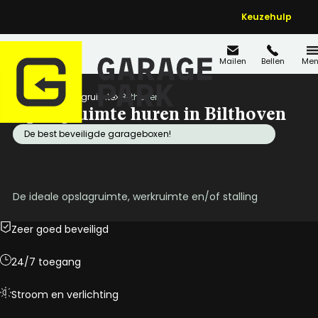
Keuzehulp
Mailen
Bellen
Men
Home
Opslagruimte
Bilthoven
Opslagruimte huren in Bilthoven
De best beveiligde garageboxen!
De ideale opslagruimte, werkruimte en/of stalling
Zeer goed beveiligd
24/7 toegang
Stroom en verlichting