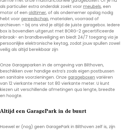
ruimte met onze multifunctionele garageboxen. Of je nu
als particulier extra onderdak zoekt voor
meubels
, een
motor of een
oldtimer
, of als ondernemer opslag nodig
hebt voor
gereedschap
, materialen, voorraad of
archieven – bij ons vind je altijd de juiste garagebox. Iedere
box is bovendien uitgerust met BORG-2 gecertificeerde
inbraak- en brandbeveiliging en biedt 24/7 toegang via je
persoonlijke elektronische keytag, zodat jouw spullen zowel
veilig als altijd bereikbaar zijn
Onze Garageparken in de omgeving van Bilthoven
,
beschikken over handige extra’s zoals eigen postbussen
en sanitaire voorzieningen. Onze
garageboxen
variëren
van 12 vierkante meter tot 80 vierkante meter. U kunt
kiezen uit verschillende afmetingen qua lengte, breedte
en hoogte.
Altijd een GaragePark in de buurt
Hoewel er (nog) geen GaragePark in Bilthoven
zelf is, zijn