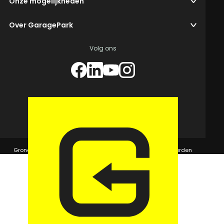
Onze mogelijkheden
Over GaragePark
Volg ons
© 2026 GaragePark.
Grondposities
365Beheer & GaragePark
Algemene voorwaarden